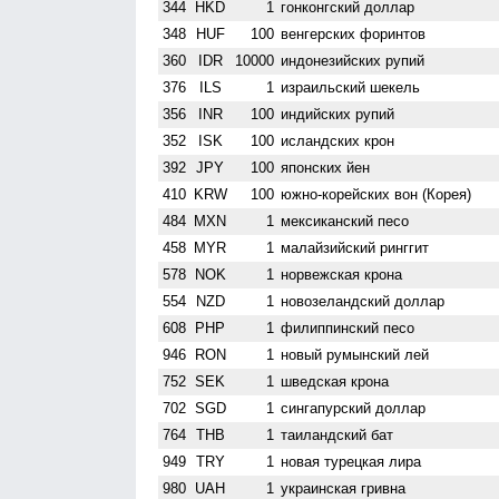
344
HKD
1
гонконгский доллар
348
HUF
100
венгерских форинтов
360
IDR
10000
индонезийских рупий
376
ILS
1
израильский шекель
356
INR
100
индийских рупий
352
ISK
100
исландских крон
392
JPY
100
японских йен
410
KRW
100
южно-корейских вон (Корея)
484
MXN
1
мексиканский песо
458
MYR
1
малайзийский ринггит
578
NOK
1
норвежская крона
554
NZD
1
ново­зеландский доллар
608
PHP
1
филиппинский песо
946
RON
1
новый румынский лей
752
SEK
1
шведская крона
702
SGD
1
сингапурский доллар
764
THB
1
таиландский бат
949
TRY
1
новая турецкая лира
980
UAH
1
украинская гривна