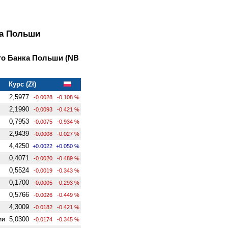
ка Польши
о Банка Польши (NB
Курс (Zł)
2,5977
-0.0028
-0.108 %
2,1990
-0.0093
-0.421 %
0,7953
-0.0075
-0.934 %
2,9439
-0.0008
-0.027 %
4,4250
+0.0022
+0.050 %
0,4071
-0.0020
-0.489 %
0,5524
-0.0019
-0.343 %
0,1700
-0.0005
-0.293 %
0,5766
-0.0026
-0.449 %
4,3009
-0.0182
-0.421 %
ии
5,0300
-0.0174
-0.345 %