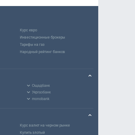
Курс евро
Инвестиционные брокеры
Тарифы на газ
Народный рейтинг банков
Ощадбанк
Укргазбанк
monobank
Курс валют на черном рынке
Купить злотый