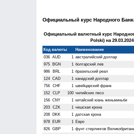
Официальный курс Народного Бан
Официальный валютный курс Народног
Polski) на 29.03.2024
Код валюты
Наименование
036
AUD
1
австралийский доллар
975
BGN
1
болгарский лев
986
BRL
1
бразильский реал
124
CAD
1
канадский доллар
756
CHF
1
швейцарский франк
152
CLP
100
чилийских песо
156
CNY
1
китайский юань женьминьби
203
CZK
1
чешская крона
208
DKK
1
датская крона
978
EUR
1
Евро
826
GBP
1
фунт стерлингов Велико­британ