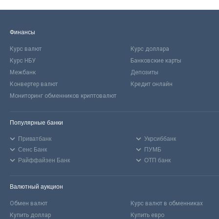
Финансы
Курс валют
Курс доллара
Курс НБУ
Банковские карты
Межбанк
Депозиты
Конвертер валют
Кредит онлайн
Мониторинг обменников криптовалют
Популярные банки
Приватбанк
Укрсиббанк
Сенс Банк
ПУМБ
Райффайзен Банк
ОТП банк
Валютный аукцион
Обмен валют
Курс валют в обменниках
Купить доллар
Купить евро