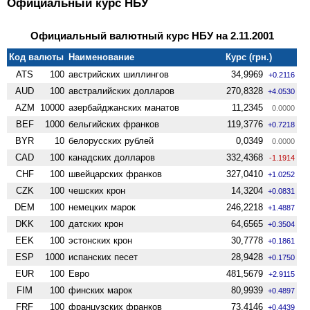
Официальный курс НБУ
Официальный валютный курс НБУ на 2.11.2001
Код валюты
Наименование
Курс (грн.)
ATS
100
австрийских шиллингов
34,9969
+0.2116
AUD
100
австралийских долларов
270,8328
+4.0530
AZM
10000
азербайджанских манатов
11,2345
0.0000
BEF
1000
бельгийских франков
119,3776
+0.7218
BYR
10
белорусских рублей
0,0349
0.0000
CAD
100
канадских долларов
332,4368
-1.1914
CHF
100
швейцарских франков
327,0410
+1.0252
CZK
100
чешских крон
14,3204
+0.0831
DEM
100
немецких марок
246,2218
+1.4887
DKK
100
датских крон
64,6565
+0.3504
EEK
100
эстонских крон
30,7778
+0.1861
ESP
1000
испанских песет
28,9428
+0.1750
EUR
100
Евро
481,5679
+2.9115
FIM
100
финских марок
80,9939
+0.4897
FRF
100
французских франков
73,4146
+0.4439