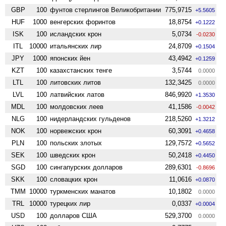
GBP
100
фунтов стерлингов Велико­британии
775,9715
+5.5605
HUF
1000
венгерских форинтов
18,8754
+0.1222
ISK
100
исландских крон
5,0734
-0.0230
ITL
10000
итальянских лир
24,8709
+0.1504
JPY
1000
японских йен
43,4942
+0.1259
KZT
100
казахстанских тенге
3,5744
0.0000
LTL
100
литовских литов
132,3425
0.0000
LVL
100
латвийских латов
846,9920
+1.3530
MDL
100
молдовских леев
41,1586
-0.0042
NLG
100
нидерландских гульденов
218,5260
+1.3212
NOK
100
норвежских крон
60,3091
+0.4658
PLN
100
польских злотых
129,7572
+0.5652
SEK
100
шведских крон
50,2418
+0.4450
SGD
100
сингапурских долларов
289,6301
-0.8696
SKK
100
словацких крон
11,0616
+0.0870
TMM
10000
туркменских манатов
10,1802
0.0000
TRL
10000
турецких лир
0,0337
+0.0004
USD
100
долларов США
529,3700
0.0000