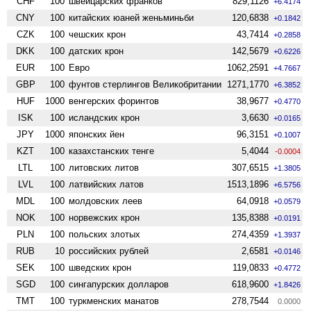
CHF
100
швейцарских франков
829,1126
+6.4174
CNY
100
китайских юаней женьминьби
120,6838
+0.1842
CZK
100
чешских крон
43,7414
+0.2858
DKK
100
датских крон
142,5679
+0.6226
EUR
100
Евро
1062,2591
+4.7667
GBP
100
фунтов стерлингов Велико­британии
1271,1770
+6.3852
HUF
1000
венгерских форинтов
38,9677
+0.4770
ISK
100
исландских крон
3,6630
+0.0165
JPY
1000
японских йен
96,3151
+0.1007
KZT
100
казахстанских тенге
5,4044
-0.0004
LTL
100
литовских литов
307,6515
+1.3805
LVL
100
латвийских латов
1513,1896
+6.5756
MDL
100
молдовских леев
64,0918
+0.0579
NOK
100
норвежских крон
135,8388
+0.0191
PLN
100
польских злотых
274,4359
+1.3937
RUB
10
российских рублей
2,6581
+0.0146
SEK
100
шведских крон
119,0833
+0.4772
SGD
100
сингапурских долларов
618,9600
+1.8426
TMT
100
туркменских манатов
278,7544
0.0000