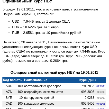
Официальный курс НБУ
В среду, 19.01.2011, курсы основных валют, установленные
Нацбанком Украины, составили:
USD – 7.9445 грн. за 1 доллар США
EUR – 10.6226 грн. за 1 евро
RUB – 2.6581 грн. за 10 российских рублей
На четверг, 20 января 2011, Национальным банком Украины
установлены следующие курсы основных валют. Курс USD
(доллар США) не изменился и остался равным 7.9445 грн. Курс
EUR (евро) ушел вверх до 10.7298 грн. Курс RUB (российский
рубль) повысился и составил 0.2664 грн.
Официальный валютный курс НБУ на 19.01.2011
Код валюты
Наименование
Курс (грн.)
AUD
100
австралийских долларов
791,7853
+0.9003
AZN
100
азербайджанских манатов
996,3005
0.0000
BYR
10
белорусских рублей
0,0263
0.0000
CAD
100
канадских долларов
805,8406
+0.9906