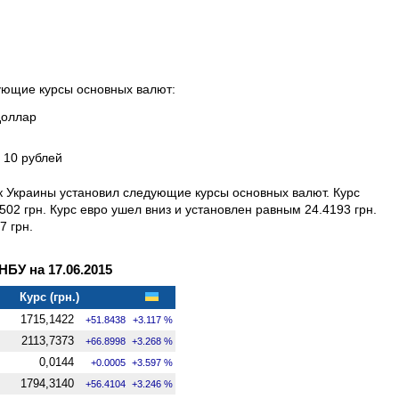
дующие курсы основных валют:
доллар
а 10 рублей
к Украины установил следующие курсы основных валют. Курс
02 грн. Курс евро ушел вниз и установлен равным 24.4193 грн.
7 грн.
БУ на 17.06.2015
Курс (грн.)
1715,1422
+51.8438
+3.117 %
2113,7373
+66.8998
+3.268 %
0,0144
+0.0005
+3.597 %
1794,3140
+56.4104
+3.246 %