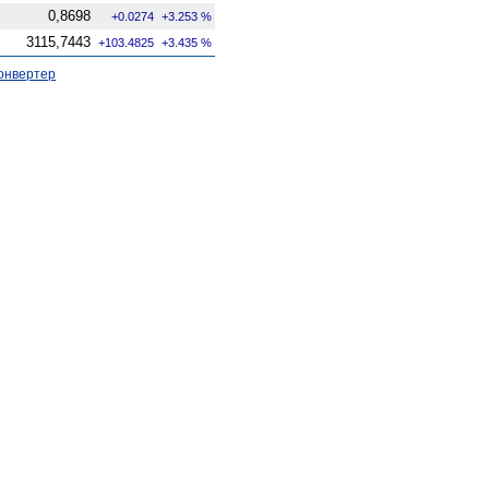
0,8698
+0.0274
+3.253 %
3115,7443
+103.4825
+3.435 %
онвертер