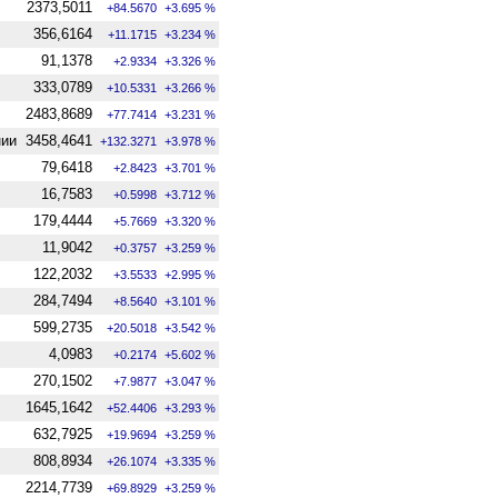
2373,5011
+84.5670
+3.695 %
356,6164
+11.1715
+3.234 %
91,1378
+2.9334
+3.326 %
333,0789
+10.5331
+3.266 %
2483,8689
+77.7414
+3.231 %
нии
3458,4641
+132.3271
+3.978 %
79,6418
+2.8423
+3.701 %
16,7583
+0.5998
+3.712 %
179,4444
+5.7669
+3.320 %
11,9042
+0.3757
+3.259 %
122,2032
+3.5533
+2.995 %
284,7494
+8.5640
+3.101 %
599,2735
+20.5018
+3.542 %
4,0983
+0.2174
+5.602 %
270,1502
+7.9877
+3.047 %
1645,1642
+52.4406
+3.293 %
632,7925
+19.9694
+3.259 %
808,8934
+26.1074
+3.335 %
2214,7739
+69.8929
+3.259 %