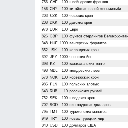
756
CHF
100
швейцарских франков
156
CNY
100
китайских юаней женьминьби
203
CZK
100
чешских крон
208
DKK
100
датских крон
978
EUR
100
Евро
826
GBP
100
фунтов стерлингов Велико­брита
348
HUF
1000
венгерских форинтов
352
ISK
100
исландских крон
392
JPY
1000
японских йен
398
KZT
100
казахстанских тенге
498
MDL
100
молдовских леев
578
NOK
100
норвежских крон
985
PLN
100
польских злотых
643
RUB
10
российских рублей
752
SEK
100
шведских крон
702
SGD
100
сингапурских долларов
795
TMT
100
туркменских манатов
949
TRY
100
новых турецких лир
840
USD
100
долларов США