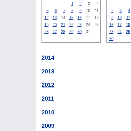
1
2
3
4
5
6
7
8
9
10
11
2
3
4
12
13
14
15
16
17
18
9
10
11
19
20
21
22
23
24
25
16
17
18
26
27
28
29
30
31
23
24
25
30
2014
2013
2012
2011
2010
2009