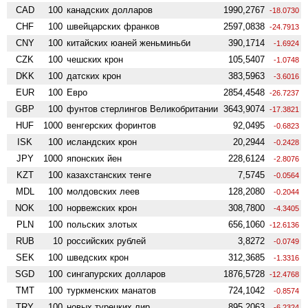
CAD
100
канадских долларов
1990,2767
-18.0730
CHF
100
швейцарских франков
2597,0838
-24.7913
CNY
100
китайских юаней женьминьби
390,1714
-1.6924
CZK
100
чешских крон
105,5407
-1.0748
DKK
100
датских крон
383,5963
-3.6016
EUR
100
Евро
2854,4548
-26.7237
GBP
100
фунтов стерлингов Велико­британии
3643,9074
-17.3821
HUF
1000
венгерских форинтов
92,0495
-0.6823
ISK
100
исландских крон
20,2944
-0.2428
JPY
1000
японских йен
228,6124
-2.8076
KZT
100
казахстанских тенге
7,5745
-0.0564
MDL
100
молдовских леев
128,2080
-0.2044
NOK
100
норвежских крон
308,7800
-4.3405
PLN
100
польских злотых
656,1060
-12.6136
RUB
10
российских рублей
3,8272
-0.0749
SEK
100
шведских крон
312,3685
-1.3316
SGD
100
сингапурских долларов
1876,5728
-12.4768
TMT
100
туркменских манатов
724,1042
-0.8574
TRY
100
новых турецких лир
895,2063
-6.2324