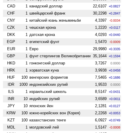
CAD
1
канадский доллар
22,6107
+0.0827
CHF
1
швейцарский франк
30,2298
+0.2847
CNY
1
китайский юань женьминьби
4,3397
-0.0034
CZK
1
чешская крона
1,2220
+0.0117
DKK
1
датская крона
4,0293
+0.0440
EGP
1
египетский фунт
1,5470
-0.0009
EUR
1
Евро
29,9980
+0.3335
GBP
1
фунт стерлингов Велико­британии
35,1644
+0.1594
HKD
1
гонконгский доллар
3,7267
0.0000
HRK
1
хорватская куна
3,9938
+0.0458
HUF
100
венгерских форинтов
7,5465
+0.1686
IDR
1000
индонезийских рупий
1,9533
0.0000
ILS
1
израильский шекель
8,5147
+0.0431
INR
10
индийских рупий
3,6589
+0.0011
JPY
10
японских йен
2,1281
+0.0127
KRW
100
южно-корейских вон (Корея)
2,2268
+0.0053
KZT
100
казахстанских тенге
6,0927
+0.0749
MDL
1
молдовский лей
1,5147
-0.0008