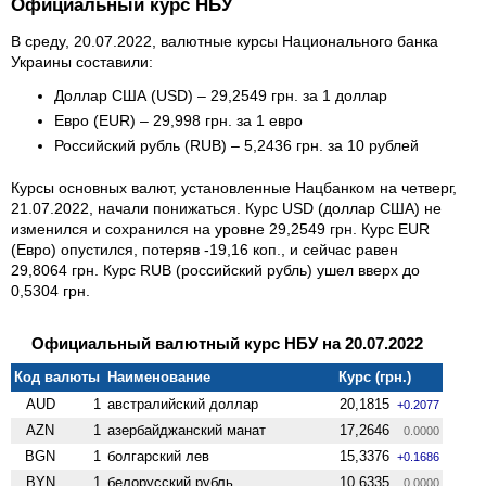
Официальный курс НБУ
В среду, 20.07.2022, валютные курсы Национального банка
Украины составили:
Доллар США (USD) – 29,2549 грн. за 1 доллар
Евро (EUR) – 29,998 грн. за 1 евро
Российский рубль (RUB) – 5,2436 грн. за 10 рублей
Курсы основных валют, установленные Нацбанком на четверг,
21.07.2022, начали понижаться. Курс USD (доллар США) не
изменился и сохранился на уровне 29,2549 грн. Курс EUR
(Евро) опустился, потеряв -19,16 коп., и сейчас равен
29,8064 грн. Курс RUB (российский рубль) ушел вверх до
0,5304 грн.
Официальный валютный курс НБУ на 20.07.2022
Код валюты
Наименование
Курс (грн.)
AUD
1
австралийский доллар
20,1815
+0.2077
AZN
1
азербайджанский манат
17,2646
0.0000
BGN
1
болгарский лев
15,3376
+0.1686
BYN
1
белорусский рубль
10,6335
0.0000