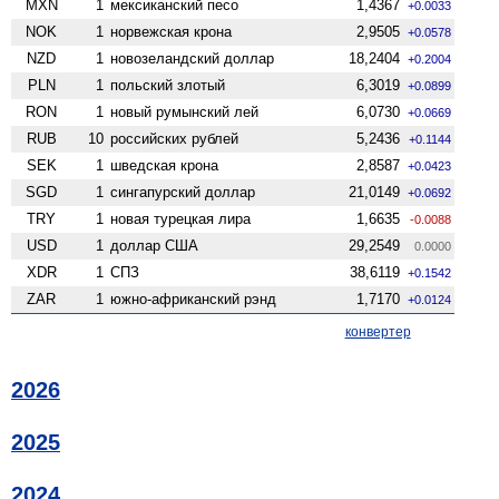
MXN
1
мексиканский песо
1,4367
+0.0033
NOK
1
норвежская крона
2,9505
+0.0578
NZD
1
ново­зеландский доллар
18,2404
+0.2004
PLN
1
польский злотый
6,3019
+0.0899
RON
1
новый румынский лей
6,0730
+0.0669
RUB
10
российских рублей
5,2436
+0.1144
SEK
1
шведская крона
2,8587
+0.0423
SGD
1
сингапурский доллар
21,0149
+0.0692
TRY
1
новая турецкая лира
1,6635
-0.0088
USD
1
доллар США
29,2549
0.0000
XDR
1
СПЗ
38,6119
+0.1542
ZAR
1
южно-африканский рэнд
1,7170
+0.0124
конвертер
2026
2025
2024