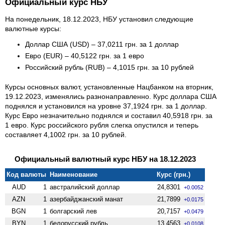
Официальный курс НБУ
На понедельник, 18.12.2023, НБУ установил следующие
валютные курсы:
Доллар США (USD) – 37,0211 грн. за 1 доллар
Евро (EUR) – 40,5122 грн. за 1 евро
Российский рубль (RUB) – 4,1015 грн. за 10 рублей
Курсы основных валют, установленные Нацбанком на вторник,
19.12.2023, изменялись разнонаправленно. Курс доллара США
поднялся и установился на уровне 37,1924 грн. за 1 доллар.
Курс Евро незначительно поднялся и составил 40,5918 грн. за
1 евро. Курс российского рубля слегка опустился и теперь
составляет 4,1002 грн. за 10 рублей.
Официальный валютный курс НБУ на 18.12.2023
Код валюты
Наименование
Курс (грн.)
AUD
1
австралийский доллар
24,8301
+0.0052
AZN
1
азербайджанский манат
21,7899
+0.0175
BGN
1
болгарский лев
20,7157
+0.0479
BYN
1
белорусский рубль
13,4563
+0.0108