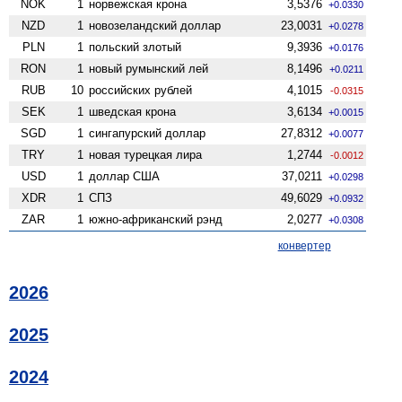
NOK
1
норвежская крона
3,5376
+0.0330
NZD
1
ново­зеландский доллар
23,0031
+0.0278
PLN
1
польский злотый
9,3936
+0.0176
RON
1
новый румынский лей
8,1496
+0.0211
RUB
10
российских рублей
4,1015
-0.0315
SEK
1
шведская крона
3,6134
+0.0015
SGD
1
сингапурский доллар
27,8312
+0.0077
TRY
1
новая турецкая лира
1,2744
-0.0012
USD
1
доллар США
37,0211
+0.0298
XDR
1
СПЗ
49,6029
+0.0932
ZAR
1
южно-африканский рэнд
2,0277
+0.0308
конвертер
2026
2025
2024