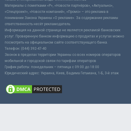
Материалы с пометками «Р», «Новости партнёров», «Актуально»,
«Спецпроект», «Новости компаний», «Промо» – это реклама в
понимании Закона Украины «О рекламе». За содержание рекламы
ответственность несёт рекламодатель.
Информация на данной странице не является рекламой банковских
услуг. Проверенную банком информацию о продуктах и услугах можно
посмотреть на официальном сайте соответствующего банка.
Телефон: (044) 392-47-40
Звонок в пределах территории Украины со всех номеров операторов
мобильной и городской связи по тарифам операторов
График работы: понедельник – пятница с 09:00 до 18:00
Юридический адрес: Украина, Киев, Вадима Гетьмана, 1-Б, 3-й этаж