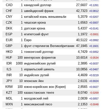
CAD
1
канадский доллар
27,6607
+0.1261
CHF
1
швейцарский франк
42,7323
+0.0812
CNY
1
китайский юань женьминьби
5,2079
+0.0207
CZK
1
чешская крона
1,6563
+0.0007
DKK
1
датская крона
5,4337
+0.0141
EGP
1
египетский фунт
1,1972
-0.0001
EUR
1
Евро
40,5122
+0.0992
GBP
1
фунт стерлингов Велико­британии
47,1945
+0.1601
HKD
1
гонконгский доллар
4,7429
+0.0052
HUF
100
венгерских форинтов
10,6014
-0.0534
IDR
1000
индонезийских рупий
2,3895
+0.0037
ILS
1
израильский шекель
10,0856
+0.0467
INR
10
индийских рупий
4,4609
+0.0219
JPY
10
японских йен
2,6131
+0.0024
KRW
100
южно-корейских вон (Корея)
2,8565
+0.0027
KZT
100
казахстанских тенге
8,0740
-0.0269
MDL
1
молдовский лей
2,0839
+0.0057
MXN
1
мексиканский песо
2,1353
-0.0048