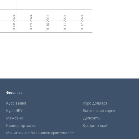
Финансы
Курс валют
Курс доллара
Курс НБУ
Банковские карты
Межбанк
Депозиты
Конвертер валют
Кредит онлайн
Мониторинг обменников криптовалют