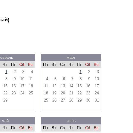
ный)
евраль
март
Чт
Пт
Сб
Вс
Пн
Вт
Ср
Чт
Пт
Сб
Вс
1
2
3
4
1
2
3
8
9
10
11
4
5
6
7
8
9
10
15
16
17
18
11
12
13
14
15
16
17
22
23
24
25
18
19
20
21
22
23
24
29
25
26
27
28
29
30
31
май
июнь
Чт
Пт
Сб
Вс
Пн
Вт
Ср
Чт
Пт
Сб
Вс