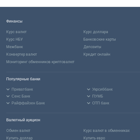
Финансы
Курс валют
Курс доллара
Курс НБУ
Банковские карты
Межбанк
Депозиты
Конвертер валют
Кредит онлайн
Мониторинг обменников криптовалют
Популярные банки
Приватбанк
Укрсиббанк
Сенс Банк
ПУМБ
Райффайзен Банк
ОТП банк
Валютный аукцион
Обмен валют
Курс валют в обменниках
Купить доллар
Купить евро