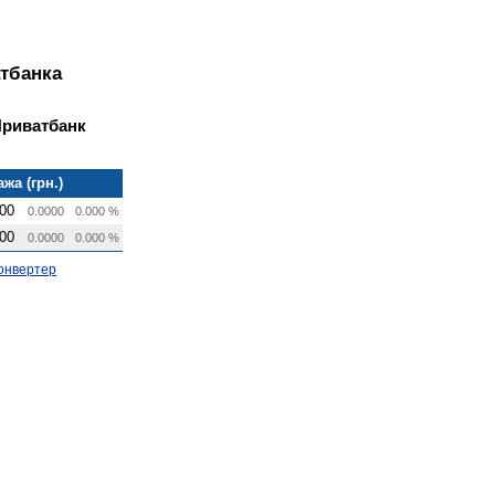
тбанка
Приватбанк
жа (грн.)
00
0.0000
0.000 %
00
0.0000
0.000 %
онвертер