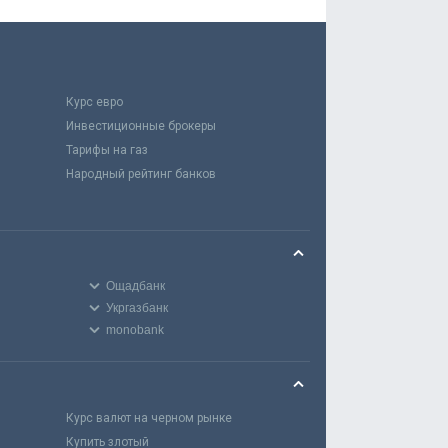
Курс евро
Инвестиционные брокеры
Тарифы на газ
Народный рейтинг банков
Ощадбанк
Укргазбанк
monobank
Курс валют на черном рынке
Купить злотый