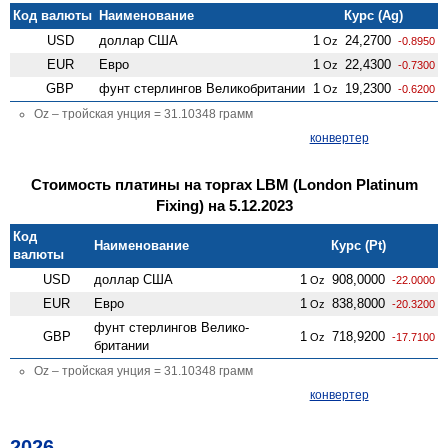
Код валюты
Наименование
Курс (Ag)
USD
доллар США
1
24,2700
Oz
-0.8950
EUR
Евро
1
22,4300
Oz
-0.7300
GBP
фунт стерлингов Велико­британии
1
19,2300
Oz
-0.6200
Oz – тройская унция = 31.10348 грамм
конвертер
Стоимость платины на торгах LBM (London Platinum
Fixing) на 5.12.2023
Код
Наименование
Курс (Pt)
валюты
USD
доллар США
1
908,0000
Oz
-22.0000
EUR
Евро
1
838,8000
Oz
-20.3200
фунт стерлингов Велико­
GBP
1
718,9200
Oz
-17.7100
британии
Oz – тройская унция = 31.10348 грамм
конвертер
2026