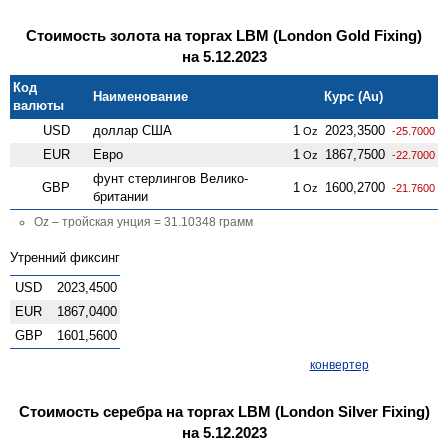
Стоимость золота на торгах LBM (London Gold Fixing)
на 5.12.2023
Код
Наименование
Курс (Au)
валюты
USD
доллар США
1
2023,3500
Oz
-25.7000
EUR
Евро
1
1867,7500
Oz
-22.7000
фунт стерлингов Велико­
GBP
1
1600,2700
Oz
-21.7600
британии
Oz – тройская унция = 31.10348 грамм
Утренний фиксинг
USD
2023,4500
EUR
1867,0400
GBP
1601,5600
конвертер
Стоимость серебра на торгах LBM (London Silver Fixing)
на 5.12.2023