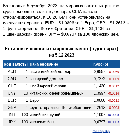
Во вторник, 5 декабря 2023, на мировых валютных рынках
курсы основных валют в долларах США начали
стабилизироваться. К 16:20 GMT они установились на
следующих уровнях: EUR – $1,0806 за 1 Евро, GBP – $1,2612 за
1 фунт стерлингов Велико­британии, CHF – $1,1436 за
1 швейцарский франк, JPY – $0,6797 за 100 японских йен.
Котировки основных мировых валют (в долларах)
на 5.12.2023
Код валюты
Наименование
Курс ($)
AUD
1
австралийский доллар
0,6557
-0.0060
CAD
1
канадский доллар
0,7372
-0.0009
CHF
1
швейцарский франк
1,1436
-0.0012
CNY
10
китайских юаней женьминьби
1,3997
-0.0016
EUR
1
Евро
1,0806
-0.0012
GBP
1
фунт стерлингов Велико­британии
1,2612
-0.0008
INR
100
индийских рупий
1,1997
+0.0008
JPY
100
японских йен
0,6797
+0.0003
конвертер