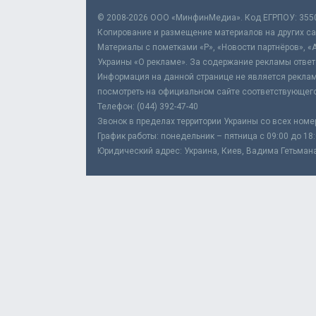
© 2008-2026 ООО «МинфинМедиа». Код ЕГРПОУ: 355
Копирование и размещение материалов на других сай
Материалы с пометками «Р», «Новости партнёров», «
Украины «О рекламе». За содержание рекламы ответ
Информация на данной странице не является реклам
посмотреть на официальном сайте соответствующего
Телефон: (044) 392-47-40
Звонок в пределах территории Украины со всех номе
График работы: понедельник – пятница с 09:00 до 18
Юридический адрес: Украина, Киев, Вадима Гетьмана,