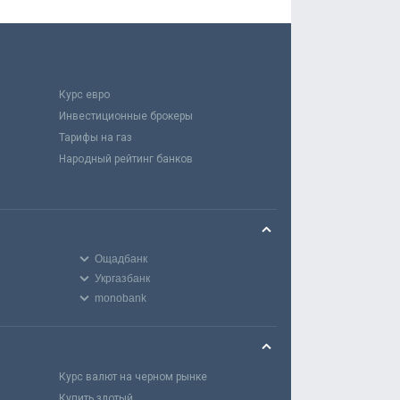
Курс евро
Инвестиционные брокеры
Тарифы на газ
Народный рейтинг банков
Ощадбанк
Укргазбанк
monobank
Курс валют на черном рынке
Купить злотый