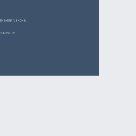
нимании Закона
ах можно