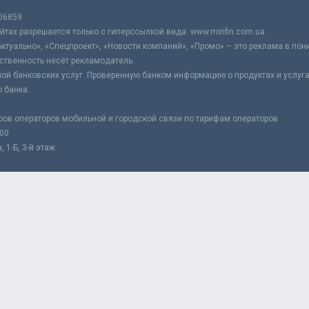
06859
тах разрешается только с гиперссылкой вида: www.minfin.com.ua
Актуально», «Спецпроект», «Новости компаний», «Промо» – это реклама в по
ственность несёт рекламодатель.
ой банковских услуг. Проверенную банком информацию о продуктах и услуг
 банка.
ров операторов мобильной и городской связи по тарифам операторов
:00
 1-Б, 3-й этаж