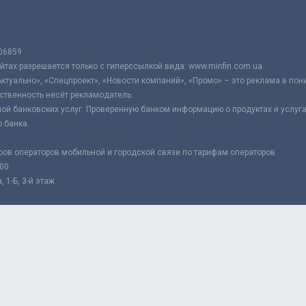
06859
тах разрешается только с гиперссылкой вида: www.minfin.com.ua
Актуально», «Спецпроект», «Новости компаний», «Промо» – это реклама в по
ственность несёт рекламодатель.
ой банковских услуг. Проверенную банком информацию о продуктах и услуг
 банка.
ров операторов мобильной и городской связи по тарифам операторов
:00
 1-Б, 3-й этаж