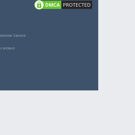
нимании Закона
ах можно