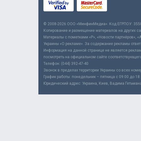
© 2008-2026 ООО «МинфинМедиа». Код ЕГРПОУ: 355
Копирование и размещение материалов на других сай
Материалы с пометками «Р», «Новости партнёров», «
Украины «О рекламе». За содержание рекламы ответ
Информация на данной странице не является реклам
посмотреть на официальном сайте соответствующего
Телефон: (044) 392-47-40
Звонок в пределах территории Украины со всех номе
График работы: понедельник – пятница с 09:00 до 18
Юридический адрес: Украина, Киев, Вадима Гетьмана,