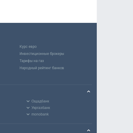
Курс евро
Инвестиционные брокеры
Тарифы на газ
Народный рейтинг банков
Ощадбанк
Укргазбанк
monobank