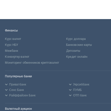
Финансы
Курс валют
Курс доллара
Курс НБУ
Банковские карты
Межбанк
Депозиты
Конвертер валют
Кредит онлайн
Мониторинг обменников криптовалют
Популярные банки
Приватбанк
Укрсиббанк
Сенс Банк
ПУМБ
Райффайзен Банк
ОТП банк
Валютный аукцион