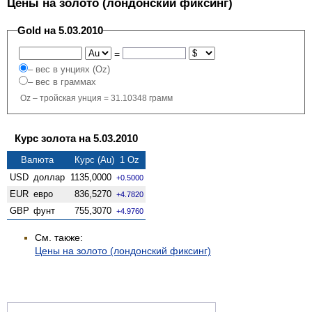
Цены на золото (лондонский фиксинг)
Gold на 5.03.2010
=
– вес в унциях (Oz)
– вес в граммах
Oz – тройская унция = 31.10348 грамм
Курс золота на 5.03.2010
Валюта
Курс (Au) 1 Oz
USD
доллар
1135,0000
+0.5000
EUR
евро
836,5270
+4.7820
GBP
фунт
755,3070
+4.9760
См. также:
Цены на золото (лондонский фиксинг)