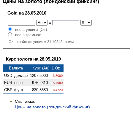
Цены на золото (лондонский фиксинг)
Gold на 28.05.2010
=
– вес в унциях (Oz)
– вес в граммах
Oz – тройская унция = 31.10348 грамм
Курс золота на 28.05.2010
Валюта
Курс (Au) 1 Oz
USD
доллар
1207,5000
-3.5000
EUR
евро
976,2310
-15.4980
GBP
фунт
830,8680
-8.4720
См. также:
Цены на золото (лондонский фиксинг)