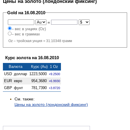
Цены на золото (лондонский фиксинг)
Gold на 16.08.2010
=
– вес в унциях (Oz)
– вес в граммах
Oz – тройская унция = 31.10348 грамм
Курс золота на 16.08.2010
Валюта
Курс (Au) 1 Oz
USD
доллар
1223,5000
+9.2500
EUR
евро
954,3680
+6.9930
GBP
фунт
781,7390
+3.8720
См. также:
Цены на золото (лондонский фиксинг)