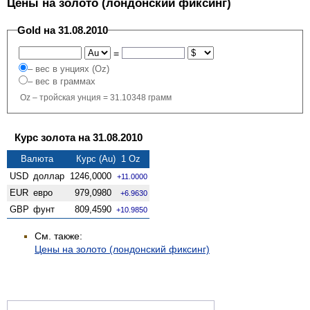
Цены на золото (лондонский фиксинг)
Gold на 31.08.2010
=
– вес в унциях (Oz)
– вес в граммах
Oz – тройская унция = 31.10348 грамм
Курс золота на 31.08.2010
Валюта
Курс (Au) 1 Oz
USD
доллар
1246,0000
+11.0000
EUR
евро
979,0980
+6.9630
GBP
фунт
809,4590
+10.9850
См. также:
Цены на золото (лондонский фиксинг)