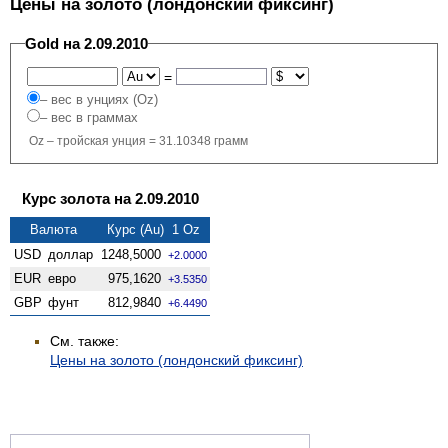
Цены на золото (лондонский фиксинг)
Gold на 2.09.2010
=
– вес в унциях (Oz)
– вес в граммах
Oz – тройская унция = 31.10348 грамм
Курс золота на 2.09.2010
Валюта
Курс (Au) 1 Oz
USD
доллар
1248,5000
+2.0000
EUR
евро
975,1620
+3.5350
GBP
фунт
812,9840
+6.4490
См. также:
Цены на золото (лондонский фиксинг)