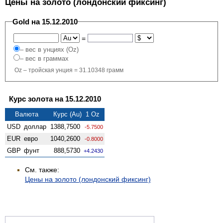
Цены на золото (лондонский фиксинг)
Gold на 15.12.2010
=
– вес в унциях (Oz)
– вес в граммах
Oz – тройская унция = 31.10348 грамм
Курс золота на 15.12.2010
Валюта
Курс (Au) 1 Oz
USD
доллар
1388,7500
-5.7500
EUR
евро
1040,2600
-0.8000
GBP
фунт
888,5730
+4.2430
См. также:
Цены на золото (лондонский фиксинг)