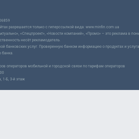
06859
тах разрешается только с гиперссылкой вида: www.minfin.com.ua
Актуально», «Спецпроект», «Новости компаний», «Промо» – это реклама в по
ственность несёт рекламодатель.
ой банковских услуг. Проверенную банком информацию о продуктах и услуг
 банка.
ров операторов мобильной и городской связи по тарифам операторов
:00
 1-Б, 3-й этаж