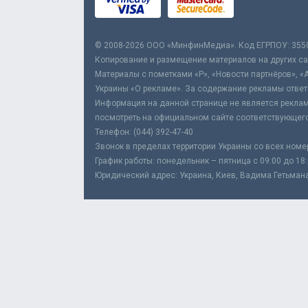
© 2008-2026 ООО «МинфинМедиа». Код ЕГРПОУ: 355
Копирование и размещение материалов на других сай
Материалы с пометками «Р», «Новости партнёров», «
Украины «О рекламе». За содержание рекламы ответ
Информация на данной странице не является реклам
посмотреть на официальном сайте соответствующего
Телефон: (044) 392-47-40
Звонок в пределах территории Украины со всех номе
График работы: понедельник – пятница с 09:00 до 18
Юридический адрес: Украина, Киев, Вадима Гетьмана,