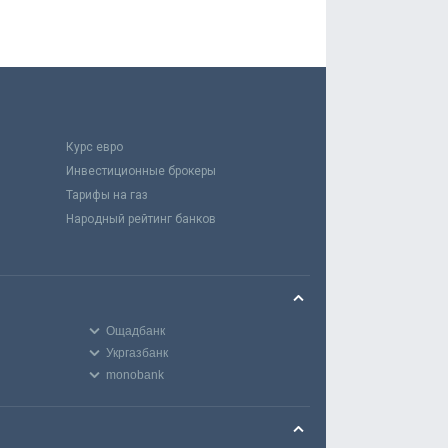
Курс евро
Инвестиционные брокеры
Тарифы на газ
Народный рейтинг банков
Ощадбанк
Укргазбанк
monobank