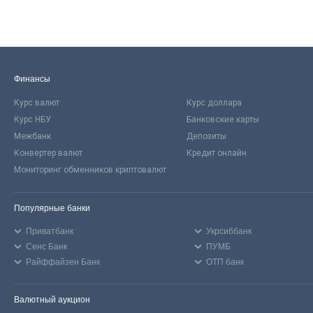
Финансы
Курс валют
Курс доллара
Курс НБУ
Банковские карты
Межбанк
Депозиты
Конвертер валют
Кредит онлайн
Мониторинг обменников криптовалют
Популярные банки
Приватбанк
Укрсиббанк
Сенс Банк
ПУМБ
Райффайзен Банк
ОТП банк
Валютный аукцион