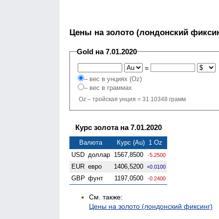
Цены на золото (лондонский фиксин
Gold на 7.01.2020
=
– вес в унциях (Oz)
– вес в граммах
Oz – тройская унция = 31.10348 грамм
Курс золота на 7.01.2020
Валюта
Курс (Au) 1 Oz
USD
доллар
1567,8500
-5.2500
EUR
евро
1406,5200
+0.0100
GBP
фунт
1197,0500
-0.2400
См. также:
Цены на золото (лондонский фиксинг)