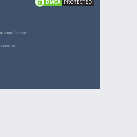
нимании Закона
ах можно