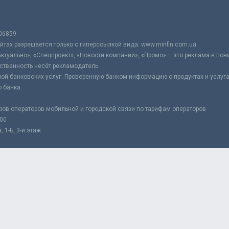
06859
тах разрешается только с гиперссылкой вида: www.minfin.com.ua
Актуально», «Спецпроект», «Новости компаний», «Промо» – это реклама в по
ственность несёт рекламодатель.
ой банковских услуг. Проверенную банком информацию о продуктах и услуг
 банка.
ров операторов мобильной и городской связи по тарифам операторов
:00
 1-Б, 3-й этаж