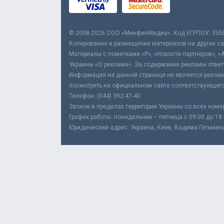
© 2008-2026 ООО «МинфинМедиа». Код ЕГРПОУ: 355
Копирование и размещение материалов на других сай
Материалы с пометками «Р», «Новости партнёров», «
Украины «О рекламе». За содержание рекламы ответ
Информация на данной странице не является реклам
посмотреть на официальном сайте соответствующего
Телефон: (044) 392-47-40
Звонок в пределах территории Украины со всех номе
График работы: понедельник – пятница с 09:00 до 18
Юридический адрес: Украина, Киев, Вадима Гетьмана,