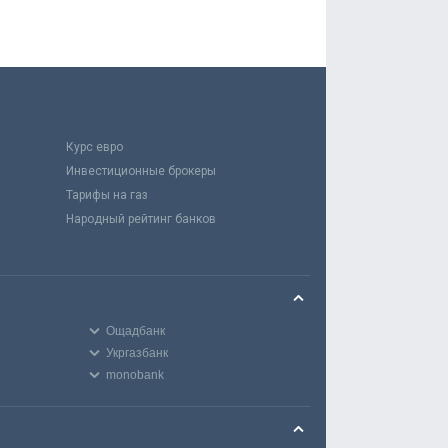
Курс евро
Инвестиционные брокеры
Тарифы на газ
Народный рейтинг банков
Ощадбанк
Укргазбанк
monobank