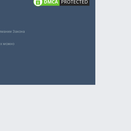
нимании Закона
ах можно