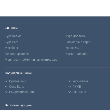
Финансы
Курс валют
Курс доллара
Курс НБУ
Банковские карты
Межбанк
Депозиты
Конвертер валют
Кредит онлайн
Мониторинг обменников криптовалют
Популярные банки
Приватбанк
Укрсиббанк
Сенс Банк
ПУМБ
Райффайзен Банк
ОТП банк
Валютный аукцион