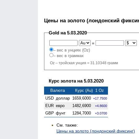
Цены на золото (лондонский фиксин
Gold на 5.03.2020
=
– вес в унциях (Oz)
– вес в граммах
Oz – тройская унция = 31.10348 грамм
Курс золота на 5.03.2020
Валюта
Курс (Au) 1 Oz
USD
доллар
1659,6000
+17.7500
EUR
евро
1482,6900
+4.8600
GBP
фунт
1284,7000
+3.0700
См. также:
Цены на золото (лондонский фиксинг)