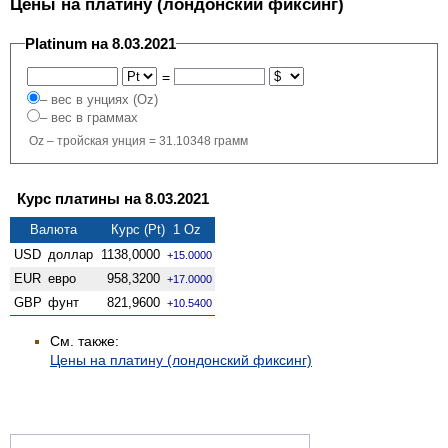
Цены на платину (лондонский фиксинг)
Platinum на 8.03.2021
=
– вес в унциях (Oz)
– вес в граммах
Oz – тройская унция = 31.10348 грамм
Курс платины на 8.03.2021
Валюта
Курс (Pt) 1 Oz
USD
доллар
1138,0000
+15.0000
EUR
евро
958,3200
+17.0000
GBP
фунт
821,9600
+10.5400
См. также:
Цены на платину (лондонский фиксинг)