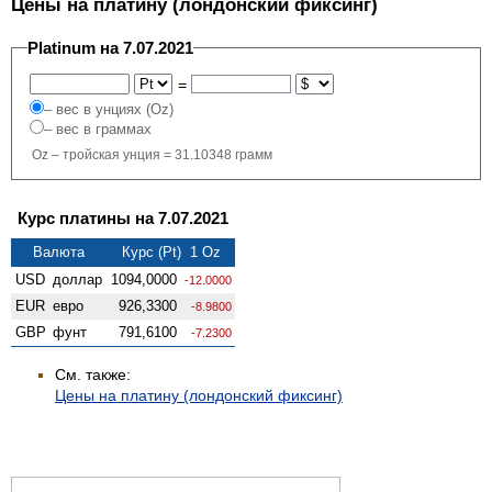
Цены на платину (лондонский фиксинг)
Platinum на 7.07.2021
=
– вес в унциях (Oz)
– вес в граммах
Oz – тройская унция = 31.10348 грамм
Курс платины на 7.07.2021
Валюта
Курс (Pt) 1 Oz
USD
доллар
1094,0000
-12.0000
EUR
евро
926,3300
-8.9800
GBP
фунт
791,6100
-7.2300
См. также:
Цены на платину (лондонский фиксинг)