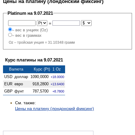
Цены на платину (лондонский фиксинг)
Platinum на 9.07.2021
=
– вес в унциях (Oz)
– вес в граммах
Oz – тройская унция = 31.10348 грамм
Курс платины на 9.07.2021
Валюта
Курс (Pt) 1 Oz
USD
доллар
1090,0000
+18.0000
EUR
евро
918,2800
+13.6400
GBP
фунт
787,5700
+8.7800
См. также:
Цены на платину (лондонский фиксинг)