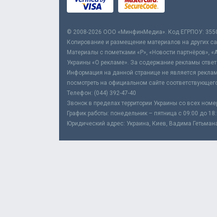
© 2008-2026 ООО «МинфинМедиа». Код ЕГРПОУ: 355
Копирование и размещение материалов на других сай
Материалы с пометками «Р», «Новости партнёров», «
Украины «О рекламе». За содержание рекламы ответ
Информация на данной странице не является реклам
посмотреть на официальном сайте соответствующего
Телефон: (044) 392-47-40
Звонок в пределах территории Украины со всех номе
График работы: понедельник – пятница с 09:00 до 18
Юридический адрес: Украина, Киев, Вадима Гетьмана,