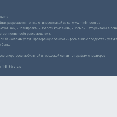
06859
тах разрешается только с гиперссылкой вида: www.minfin.com.ua
Актуально», «Спецпроект», «Новости компаний», «Промо» – это реклама в по
ственность несёт рекламодатель.
ой банковских услуг. Проверенную банком информацию о продуктах и услуг
 банка.
ров операторов мобильной и городской связи по тарифам операторов
:00
 1-Б, 3-й этаж