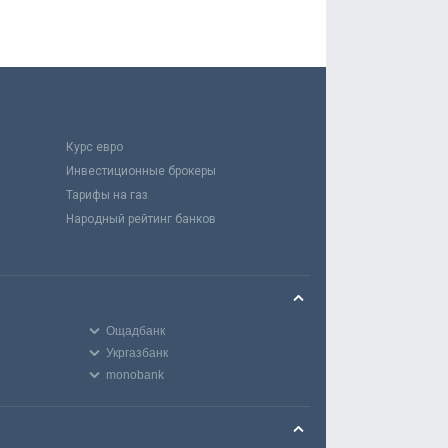
Курс евро
Инвестиционные брокеры
Тарифы на газ
Народный рейтинг банков
Ощадбанк
Укргазбанк
monobank