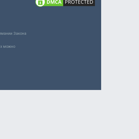
нимании Закона
ах можно