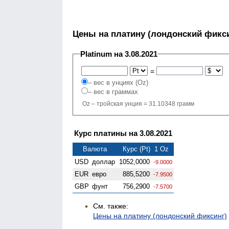
Цены на платину (лондонский фикс
Platinum на 3.08.2021
=
– вес в унциях (Oz)
– вес в граммах
Oz – тройская унция = 31.10348 грамм
Курс платины на 3.08.2021
Валюта
Курс (Pt) 1 Oz
USD
доллар
1052,0000
-9.0000
EUR
евро
885,5200
-7.9500
GBP
фунт
756,2900
-7.5700
См. также:
Цены на платину (лондонский фиксинг)