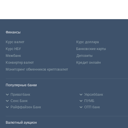
Финансы
Курс валют
Курс доллара
Курс НБУ
Банковские карты
Межбанк
Депозиты
Конвертер валют
Кредит онлайн
Мониторинг обменников криптовалют
Популярные банки
Приватбанк
Укрсиббанк
Сенс Банк
ПУМБ
Райффайзен Банк
ОТП банк
Валютный аукцион