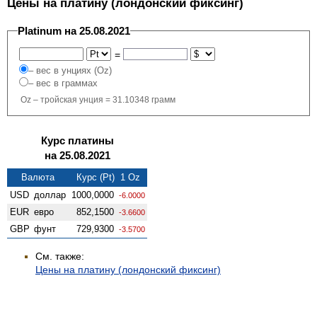
Цены на платину (лондонский фиксинг)
Platinum на 25.08.2021
=
– вес в унциях (Oz)
– вес в граммах
Oz – тройская унция = 31.10348 грамм
Курс платины
на 25.08.2021
Валюта
Курс (Pt) 1 Oz
USD
доллар
1000,0000
-6.0000
EUR
евро
852,1500
-3.6600
GBP
фунт
729,9300
-3.5700
См. также:
Цены на платину (лондонский фиксинг)