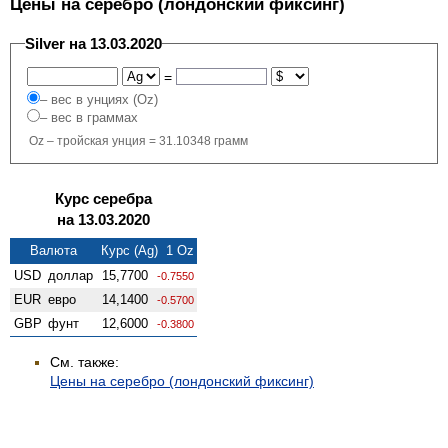
Цены на серебро (лондонский фиксинг)
Silver на 13.03.2020
=
– вес в унциях (Oz)
– вес в граммах
Oz – тройская унция = 31.10348 грамм
Курс серебра
на 13.03.2020
Валюта
Курс (Ag) 1 Oz
USD
доллар
15,7700
-0.7550
EUR
евро
14,1400
-0.5700
GBP
фунт
12,6000
-0.3800
См. также:
Цены на серебро (лондонский фиксинг)