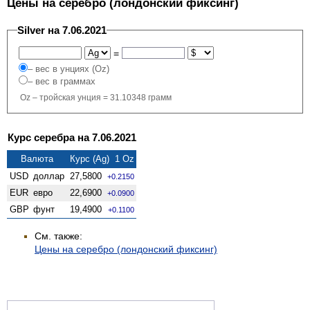
Цены на серебро (лондонский фиксинг)
Silver на 7.06.2021
=
– вес в унциях (Oz)
– вес в граммах
Oz – тройская унция = 31.10348 грамм
Курс серебра на 7.06.2021
Валюта
Курс (Ag) 1 Oz
USD
доллар
27,5800
+0.2150
EUR
евро
22,6900
+0.0900
GBP
фунт
19,4900
+0.1100
См. также:
Цены на серебро (лондонский фиксинг)