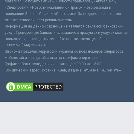
Материалы с пометками «Р», «Новости партнёров», «Актуально»,
«Спецпроект», «Новости компаний», «Промо» – это реклама в
понимании Закона Украины «О рекламе». За содержание рекламы
ответственность несёт рекламодатель.
Информация на данной странице не является рекламой банковских
услуг. Проверенную банком информацию о продуктах и услугах можно
посмотреть на официальном сайте соответствующего банка.
Телефон: (044) 392-47-40
Звонок в пределах территории Украины со всех номеров операторов
мобильной и городской связи по тарифам операторов
График работы: понедельник – пятница с 09:00 до 18:00
Юридический адрес: Украина, Киев, Вадима Гетьмана, 1-Б, 3-й этаж