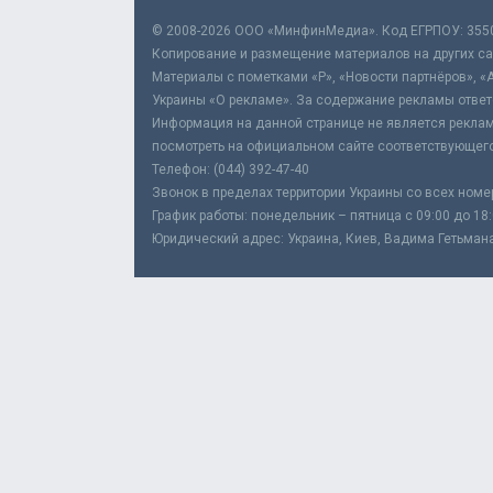
© 2008-2026 ООО «МинфинМедиа». Код ЕГРПОУ: 355
Копирование и размещение материалов на других сай
Материалы с пометками «Р», «Новости партнёров», «
Украины «О рекламе». За содержание рекламы ответ
Информация на данной странице не является реклам
посмотреть на официальном сайте соответствующего
Телефон: (044) 392-47-40
Звонок в пределах территории Украины со всех номе
График работы: понедельник – пятница с 09:00 до 18
Юридический адрес: Украина, Киев, Вадима Гетьмана,