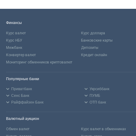
Финансы
Курс валют
Курс доллара
Курс НБУ
Банковские карты
Межбанк
Депозиты
Конвертер валют
Кредит онлайн
Мониторинг обменников криптовалют
Популярные банки
Приватбанк
Укрсиббанк
Сенс Банк
ПУМБ
Райффайзен Банк
ОТП банк
Валютный аукцион
Обмен валют
Курс валют в обменниках