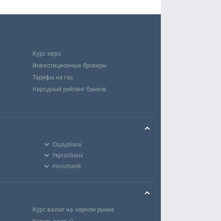
Курс евро
Инвестиционные брокеры
Тарифы на газ
Народный рейтинг банков
Ощадбанк
Укргазбанк
monobank
Курс валют на черном рынке