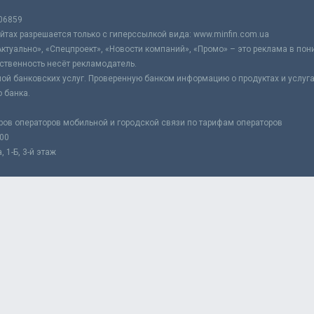
06859
тах разрешается только с гиперссылкой вида: www.minfin.com.ua
Актуально», «Спецпроект», «Новости компаний», «Промо» – это реклама в по
ственность несёт рекламодатель.
ой банковских услуг. Проверенную банком информацию о продуктах и услуг
 банка.
ров операторов мобильной и городской связи по тарифам операторов
:00
 1-Б, 3-й этаж