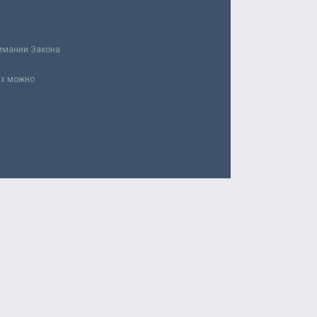
нимании Закона
ах можно