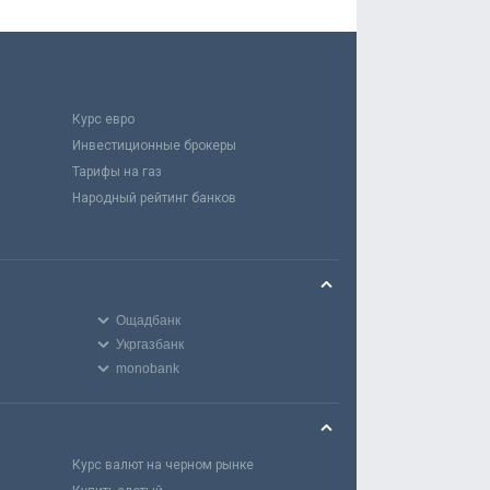
Курс евро
Инвестиционные брокеры
Тарифы на газ
Народный рейтинг банков
Ощадбанк
Укргазбанк
monobank
Курс валют на черном рынке