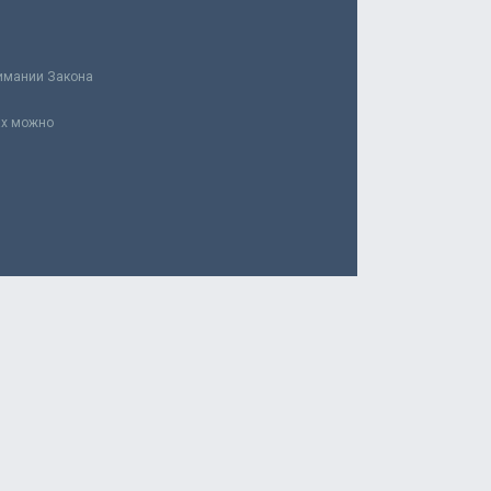
нимании Закона
ах можно