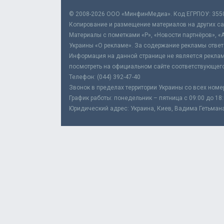
© 2008-2026 ООО «МинфинМедиа». Код ЕГРПОУ: 355
Копирование и размещение материалов на других сай
Материалы с пометками «Р», «Новости партнёров», «
Украины «О рекламе». За содержание рекламы ответ
Информация на данной странице не является реклам
посмотреть на официальном сайте соответствующего
Телефон: (044) 392-47-40
Звонок в пределах территории Украины со всех номе
График работы: понедельник – пятница с 09:00 до 18
Юридический адрес: Украина, Киев, Вадима Гетьмана,