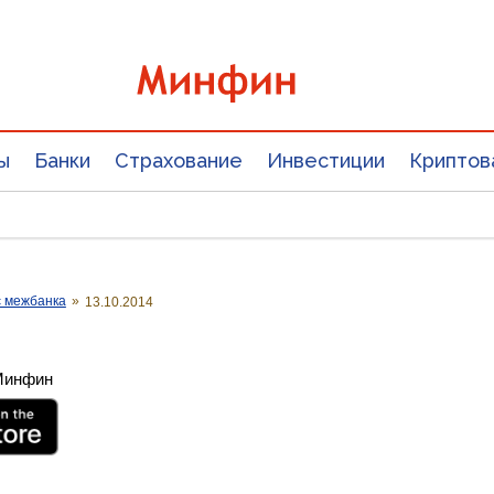
ы
Банки
Страхование
Инвестиции
Криптов
с межбанка
»
13.10.2014
 Минфин