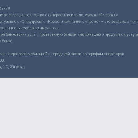
06859
тах разрешается только с гиперссылкой вида: www.minfin.com.ua
Актуально», «Спецпроект», «Новости компаний», «Промо» – это реклама в по
ственность несёт рекламодатель.
ой банковских услуг. Проверенную банком информацию о продуктах и услуг
 банка.
ров операторов мобильной и городской связи по тарифам операторов
:00
 1-Б, 3-й этаж