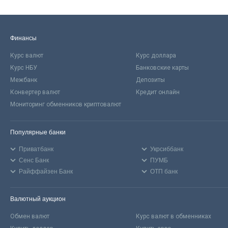
Финансы
Курс валют
Курс доллара
Курс НБУ
Банковские карты
Межбанк
Депозиты
Конвертер валют
Кредит онлайн
Мониторинг обменников криптовалют
Популярные банки
Приватбанк
Укрсиббанк
Сенс Банк
ПУМБ
Райффайзен Банк
ОТП банк
Валютный аукцион
Обмен валют
Курс валют в обменниках