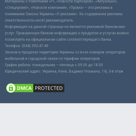
Материалы с пометками «Р», «Новости партнёров», «Актуально»,
«Спецпроект», «Новости компаний», «Промо» – это реклама в
понимании Закона Украины «О рекламе». За содержание рекламы
ответственность несёт рекламодатель.
Информация на данной странице не является рекламой банковских
услуг. Проверенную банком информацию о продуктах и услугах можно
посмотреть на официальном сайте соответствующего банка.
Телефон: (044) 392-47-40
Звонок в пределах территории Украины со всех номеров операторов
мобильной и городской связи по тарифам операторов
График работы: понедельник – пятница с 09:00 до 18:00
Юридический адрес: Украина, Киев, Вадима Гетьмана, 1-Б, 3-й этаж