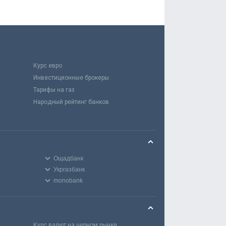
Курс евро
Инвестиционные брокеры
Тарифы на газ
Народный рейтинг банков
Ощадбанк
Укргазбанк
monobank
Курс валют на черном рынке