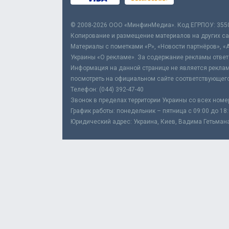
© 2008-2026 ООО «МинфинМедиа». Код ЕГРПОУ: 355
Копирование и размещение материалов на других сай
Материалы с пометками «Р», «Новости партнёров», «
Украины «О рекламе». За содержание рекламы ответ
Информация на данной странице не является реклам
посмотреть на официальном сайте соответствующего
Телефон: (044) 392-47-40
Звонок в пределах территории Украины со всех номе
График работы: понедельник – пятница с 09:00 до 18
Юридический адрес: Украина, Киев, Вадима Гетьмана,