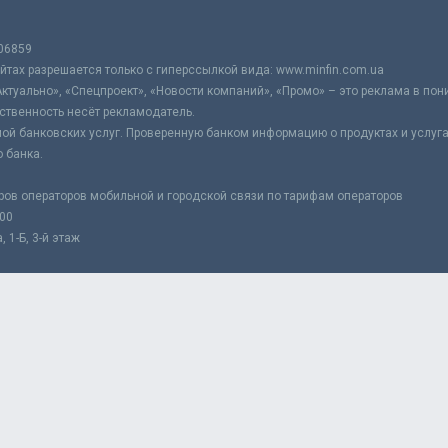
06859
тах разрешается только с гиперссылкой вида: www.minfin.com.ua
Актуально», «Спецпроект», «Новости компаний», «Промо» – это реклама в по
ственность несёт рекламодатель.
ой банковских услуг. Проверенную банком информацию о продуктах и услуг
 банка.
ров операторов мобильной и городской связи по тарифам операторов
:00
 1-Б, 3-й этаж