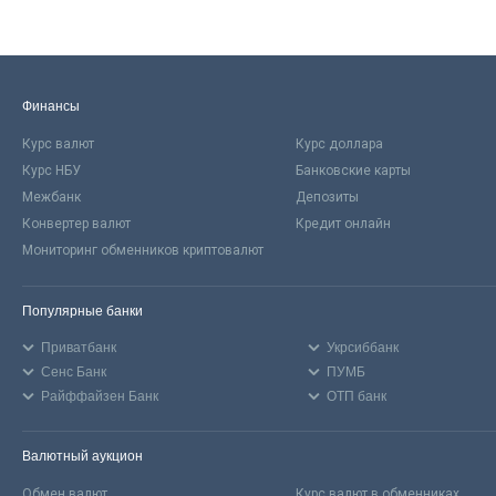
Финансы
Курс валют
Курс доллара
Курс НБУ
Банковские карты
Межбанк
Депозиты
Конвертер валют
Кредит онлайн
Мониторинг обменников криптовалют
Популярные банки
Приватбанк
Укрсиббанк
Сенс Банк
ПУМБ
Райффайзен Банк
ОТП банк
Валютный аукцион
Обмен валют
Курс валют в обменниках