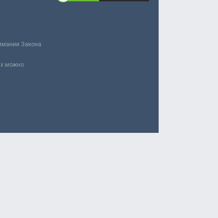
нимании Закона
ах можно