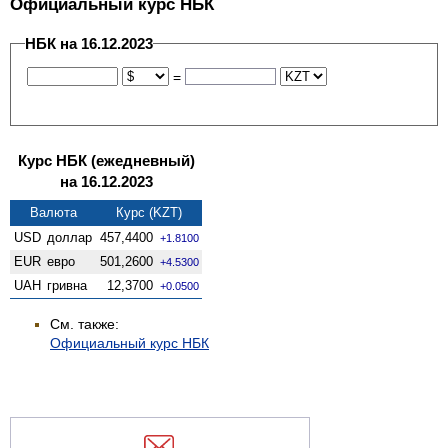
Официальный курс НБК
НБК на 16.12.2023
=
Курс НБК (ежедневный)
на 16.12.2023
Валюта
Курс (KZT)
USD
доллар
457,4400
+1.8100
EUR
евро
501,2600
+4.5300
UAH
гривна
12,3700
+0.0500
См. также:
Официальный курс НБК