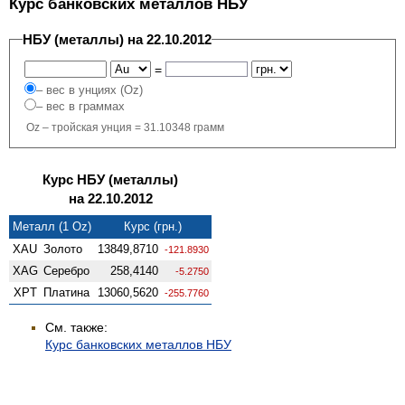
Курс банковских металлов НБУ
НБУ (металлы) на 22.10.2012
=
– вес в унциях (Oz)
– вес в граммах
Oz – тройская унция = 31.10348 грамм
Курс НБУ (металлы)
на 22.10.2012
Металл (1 Oz)
Курс (грн.)
XAU
Золото
13849,8710
-121.8930
XAG
Серебро
258,4140
-5.2750
XPT
Платина
13060,5620
-255.7760
См. также:
Курс банковских металлов НБУ