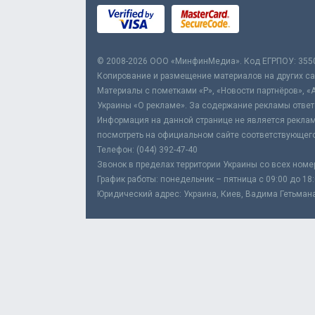
© 2008-2026 ООО «МинфинМедиа». Код ЕГРПОУ: 355
Копирование и размещение материалов на других сай
Материалы с пометками «Р», «Новости партнёров», «
Украины «О рекламе». За содержание рекламы ответ
Информация на данной странице не является реклам
посмотреть на официальном сайте соответствующего
Телефон: (044) 392-47-40
Звонок в пределах территории Украины со всех номе
График работы: понедельник – пятница с 09:00 до 18
Юридический адрес: Украина, Киев, Вадима Гетьмана,