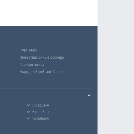
Курс евро
Инвестиционные брокеры
Тарифы на газ
Народный рейтинг банков
Ощадбанк
Укргазбанк
monobank