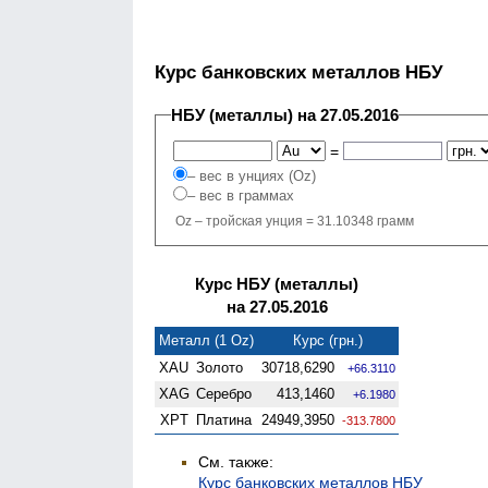
Курс банковских металлов НБУ
НБУ (металлы) на 27.05.2016
=
– вес в унциях (Oz)
– вес в граммах
Oz – тройская унция = 31.10348 грамм
Курс НБУ (металлы)
на 27.05.2016
Металл (1 Oz)
Курс (грн.)
XAU
Золото
30718,6290
+66.3110
XAG
Серебро
413,1460
+6.1980
XPT
Платина
24949,3950
-313.7800
См. также:
Курс банковских металлов НБУ