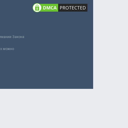
нимании Закона
ах можно