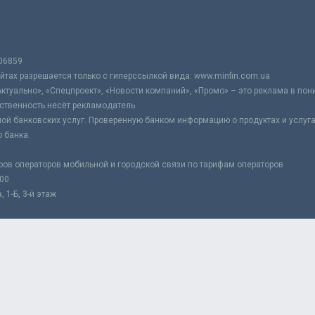
06859
тах разрешается только с гиперссылкой вида: www.minfin.com.ua
Актуально», «Спецпроект», «Новости компаний», «Промо» – это реклама в по
ственность несёт рекламодатель.
ой банковских услуг. Проверенную банком информацию о продуктах и услуг
 банка.
ров операторов мобильной и городской связи по тарифам операторов
:00
 1-Б, 3-й этаж