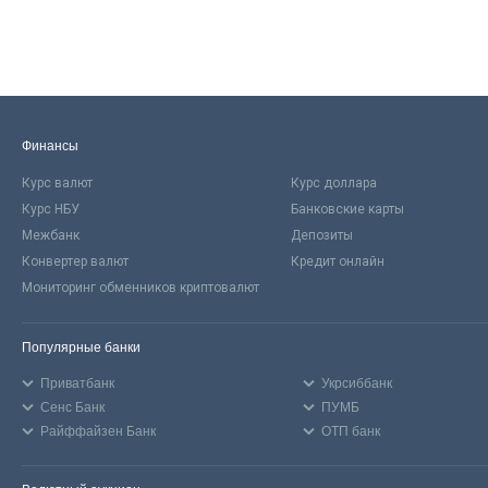
Финансы
Курс валют
Курс доллара
Курс НБУ
Банковские карты
Межбанк
Депозиты
Конвертер валют
Кредит онлайн
Мониторинг обменников криптовалют
Популярные банки
Приватбанк
Укрсиббанк
Сенс Банк
ПУМБ
Райффайзен Банк
ОТП банк