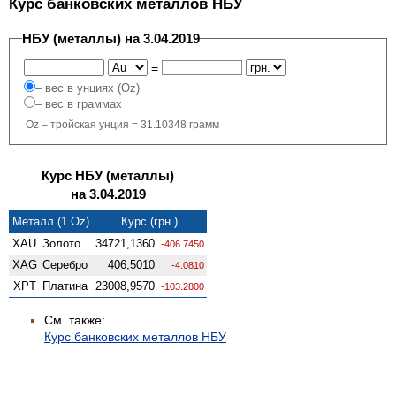
Курс банковских металлов НБУ
НБУ (металлы) на 3.04.2019
=
– вес в унциях (Oz)
– вес в граммах
Oz – тройская унция = 31.10348 грамм
Курс НБУ (металлы)
на 3.04.2019
Металл (1 Oz)
Курс (грн.)
XAU
Золото
34721,1360
-406.7450
XAG
Серебро
406,5010
-4.0810
XPT
Платина
23008,9570
-103.2800
См. также:
Курс банковских металлов НБУ