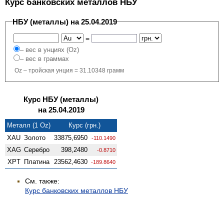
Курс банковских металлов НБУ
НБУ (металлы) на 25.04.2019
=
– вес в унциях (Oz)
– вес в граммах
Oz – тройская унция = 31.10348 грамм
Курс НБУ (металлы)
на 25.04.2019
Металл (1 Oz)
Курс (грн.)
XAU
Золото
33875,6950
-110.1490
XAG
Серебро
398,2480
-0.8710
XPT
Платина
23562,4630
-189.8640
См. также:
Курс банковских металлов НБУ