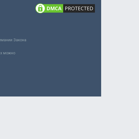
нимании Закона
ах можно