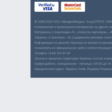
© 2008-2026 ООО «МинфинМедиа». Код ЕГРПОУ: 355
Копирование и размещение материалов на других сай
Материалы с пометками «Р», «Новости партнёров», «
Украины «О рекламе». За содержание рекламы ответ
Информация на данной странице не является реклам
посмотреть на официальном сайте соответствующего
Телефон: (044) 392-47-40
Звонок в пределах территории Украины со всех номе
График работы: понедельник – пятница с 09:00 до 18
Юридический адрес: Украина, Киев, Вадима Гетьмана,