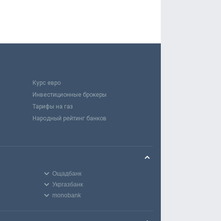
Курс евро
Инвестиционные брокеры
Тарифы на газ
Народный рейтинг банков
Ощадбанк
Укргазбанк
monobank