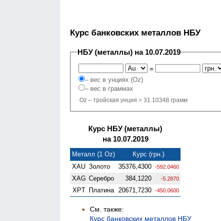
Курс банковских металлов НБУ
НБУ (металлы) на 10.07.2019
=
– вес в унциях (Oz)
– вес в граммах
Oz – тройская унция = 31.10348 грамм
Курс НБУ (металлы)
на 10.07.2019
Металл (1 Oz)
Курс (грн.)
XAU
Золото
35376,4300
-592.0460
XAG
Серебро
384,1220
-5.2870
XPT
Платина
20671,7230
-450.0600
См. также:
Курс банковских металлов НБУ