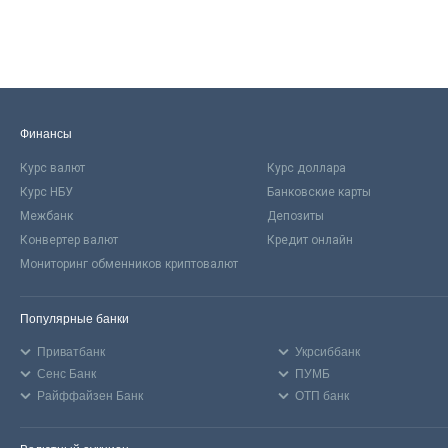
Финансы
Курс валют
Курс доллара
Курс НБУ
Банковские карты
Межбанк
Депозиты
Конвертер валют
Кредит онлайн
Мониторинг обменников криптовалют
Популярные банки
Приватбанк
Укрсиббанк
Сенс Банк
ПУМБ
Райффайзен Банк
ОТП банк