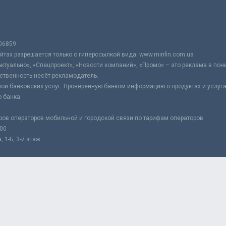
06859
тах разрешается только с гиперссылкой вида: www.minfin.com.ua
Актуально», «Спецпроект», «Новости компаний», «Промо» – это реклама в по
ственность несёт рекламодатель.
ой банковских услуг. Проверенную банком информацию о продуктах и услуг
 банка.
ров операторов мобильной и городской связи по тарифам операторов
:00
 1-Б, 3-й этаж