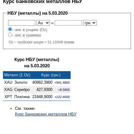
Курс банковских металлов НБУ
НБУ (металлы) на 5.03.2020
=
– вес в унциях (Oz)
– вес в граммах
Oz – тройская унция = 31.10348 грамм
Курс НБУ (металлы)
на 5.03.2020
Металл (1 Oz)
Курс (грн.)
XAU
Золото
40882,3900
+941.4800
XAG
Серебро
427,9300
+8.5800
XPT
Платина
21848,9000
+222.4000
См. также:
Курс банковских металлов НБУ