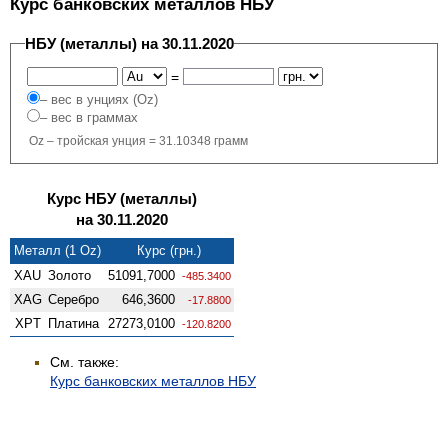
Курс банковских металлов НБУ
НБУ (металлы) на 30.11.2020
=
– вес в унциях (Oz)
– вес в граммах
Oz – тройская унция = 31.10348 грамм
Курс НБУ (металлы)
на 30.11.2020
Металл (1 Oz)
Курс (грн.)
XAU
Золото
51091,7000
-485.3400
XAG
Серебро
646,3600
-17.8800
XPT
Платина
27273,0100
-120.8200
См. также:
Курс банковских металлов НБУ