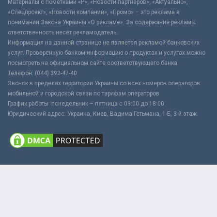
Материалы с пометками «Р», «Новости партнёров», «Актуально»,
«Спецпроект», «Новости компаний», «Промо» – это реклама в
понимании Закона Украины «О рекламе». За содержание рекламы
ответственность несёт рекламодатель.
Информация на данной странице не является рекламой банковских
услуг. Проверенную банком информацию о продуктах и услугах можно
посмотреть на официальном сайте соответствующего банка.
Телефон: (044) 392-47-40
Звонок в пределах территории Украины со всех номеров операторов
мобильной и городской связи по тарифам операторов
График работы: понедельник – пятница с 09:00 до 18:00
Юридический адрес: Украина, Киев, Вадима Гетьмана, 1-Б, 3-й этаж