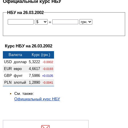
Официальный курс НБУ
НБУ на 26.03.2002
=
Курс НБУ на 26.03.2002
Валюта
Курс (грн.)
USD
доллар
5,3222
-0.0002
EUR
евро
4,6617
-0.0193
GBP
фунт
7,5986
+0.0105
PLN
злотый
1,2890
-0.0041
См. также:
Официальный курс НБУ