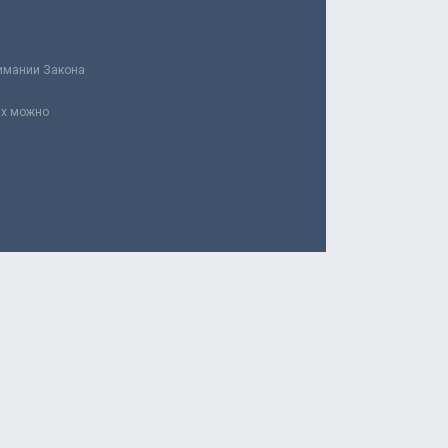
нимании Закона
ах можно