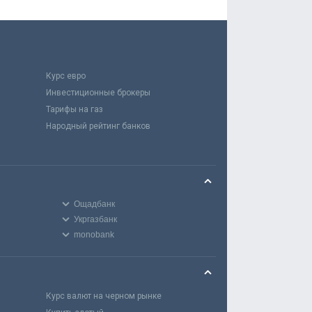
Курс евро
Инвестиционные брокеры
Тарифы на газ
Народный рейтинг банков
Ощадбанк
Укргазбанк
monobank
Курс валют на черном рынке