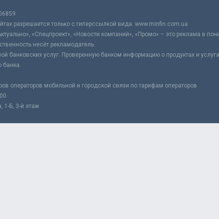
06859
тах разрешается только с гиперссылкой вида: www.minfin.com.ua
Актуально», «Спецпроект», «Новости компаний», «Промо» – это реклама в по
ственность несёт рекламодатель.
ой банковских услуг. Проверенную банком информацию о продуктах и услуг
 банка.
ров операторов мобильной и городской связи по тарифам операторов
:00
 1-Б, 3-й этаж