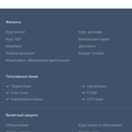
Финансы
Курс валют
Курс доллара
Курс НБУ
Банковские карты
Межбанк
Депозиты
Конвертер валют
Кредит онлайн
Мониторинг обменников криптовалют
Популярные банки
Приватбанк
Укрсиббанк
Сенс Банк
ПУМБ
Райффайзен Банк
ОТП банк
Валютный аукцион
Обмен валют
Курс валют в обменниках