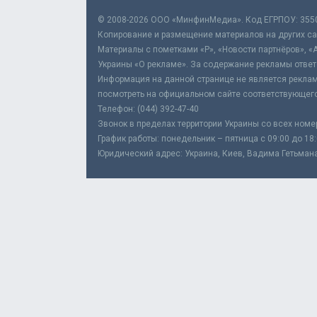
© 2008-2026 ООО «МинфинМедиа». Код ЕГРПОУ: 355
Копирование и размещение материалов на других сай
Материалы с пометками «Р», «Новости партнёров», «
Украины «О рекламе». За содержание рекламы ответ
Информация на данной странице не является реклам
посмотреть на официальном сайте соответствующего
Телефон: (044) 392-47-40
Звонок в пределах территории Украины со всех номе
График работы: понедельник – пятница с 09:00 до 18
Юридический адрес: Украина, Киев, Вадима Гетьмана,