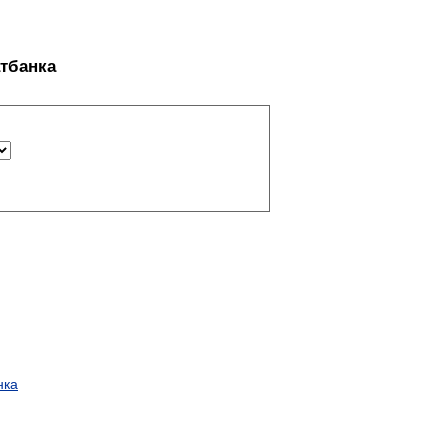
тбанка
нка