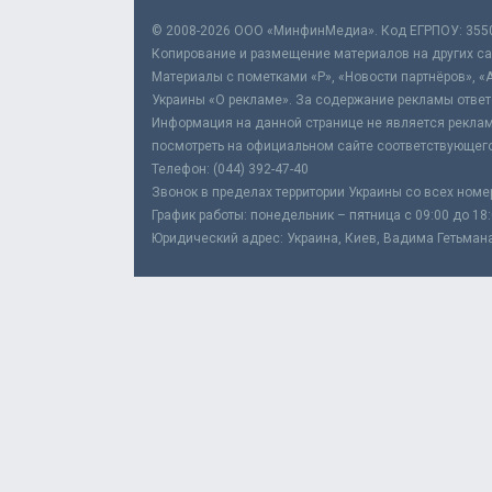
© 2008-2026 ООО «МинфинМедиа». Код ЕГРПОУ: 355
Копирование и размещение материалов на других сай
Материалы с пометками «Р», «Новости партнёров», «
Украины «О рекламе». За содержание рекламы ответ
Информация на данной странице не является реклам
посмотреть на официальном сайте соответствующего
Телефон: (044) 392-47-40
Звонок в пределах территории Украины со всех номе
График работы: понедельник – пятница с 09:00 до 18
Юридический адрес: Украина, Киев, Вадима Гетьмана,