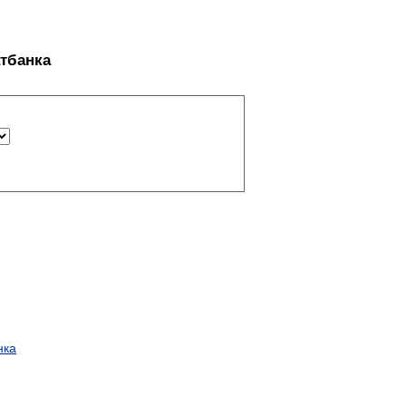
тбанка
нка