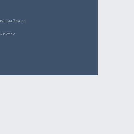
нимании Закона
ах можно