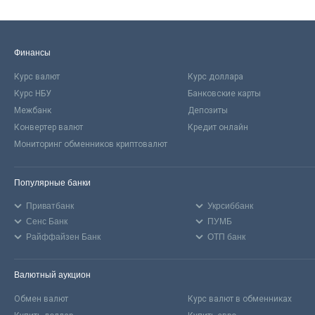
Финансы
Курс валют
Курс доллара
Курс НБУ
Банковские карты
Межбанк
Депозиты
Конвертер валют
Кредит онлайн
Мониторинг обменников криптовалют
Популярные банки
Приватбанк
Укрсиббанк
Сенс Банк
ПУМБ
Райффайзен Банк
ОТП банк
Валютный аукцион
Обмен валют
Курс валют в обменниках