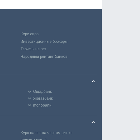
Курс евро
Инвестиционные брокеры
Тарифы на газ
Народный рейтинг банков
Ощадбанк
Укргазбанк
monobank
Курс валют на черном рынке