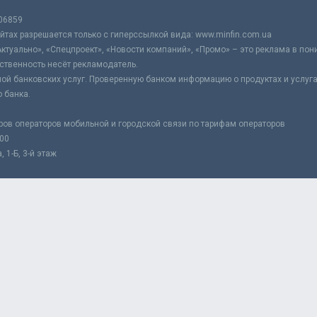
06859
тах разрешается только с гиперссылкой вида: www.minfin.com.ua
Актуально», «Спецпроект», «Новости компаний», «Промо» – это реклама в по
ственность несёт рекламодатель.
ой банковских услуг. Проверенную банком информацию о продуктах и услуг
 банка.
ров операторов мобильной и городской связи по тарифам операторов
:00
 1-Б, 3-й этаж