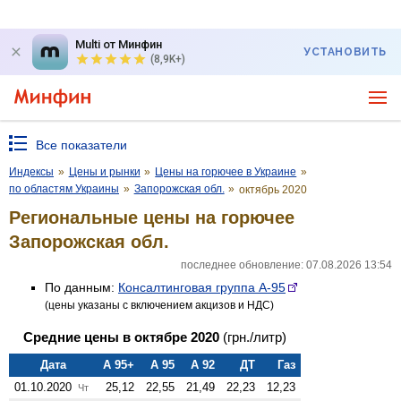
Multi от Минфин
УСТАНОВИТЬ
(8,9K+)
Все показатели
Индексы
»
Цены и рынки
»
Цены на горючее в Украине
»
по областям Украины
»
Запорожская обл.
»
октябрь 2020
Региональные цены на горючее
Запорожская обл.
последнее обновление: 07.08.2026 13:54
По данным:
Консалтинговая группа А-95
(цены указаны с включением акцизов и НДС)
Средние цены в октябре 2020
(грн./литр)
Дата
А 95+
А 95
А 92
ДТ
Газ
01.10.2020
25,12
22,55
21,49
22,23
12,23
Чт