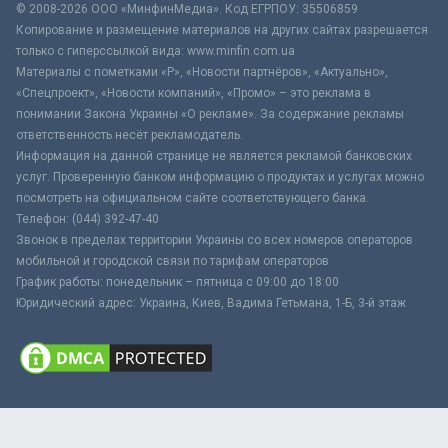
© 2008-2026 ООО «МинфинМедиа». Код ЕГРПОУ: 35506859
Копирование и размещение материалов на других сайтах разрешается
только с гиперссылкой вида: www.minfin.com.ua
Материалы с пометками «Р», «Новости партнёров», «Актуально»,
«Спецпроект», «Новости компаний», «Промо» – это реклама в
понимании Закона Украины «О рекламе». За содержание рекламы
ответственность несёт рекламодатель.
Информация на данной странице не является рекламой банковских
услуг. Проверенную банком информацию о продуктах и услугах можно
посмотреть на официальном сайте соответствующего банка.
Телефон: (044) 392-47-40
Звонок в пределах территории Украины со всех номеров операторов
мобильной и городской связи по тарифам операторов
График работы: понедельник – пятница с 09:00 до 18:00
Юридический адрес: Украина, Киев, Вадима Гетьмана, 1-Б, 3-й этаж