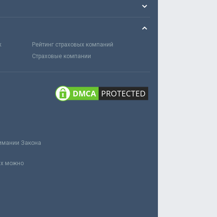
х
Рейтинг страховых компаний
Страховые компании
нимании Закона
ах можно