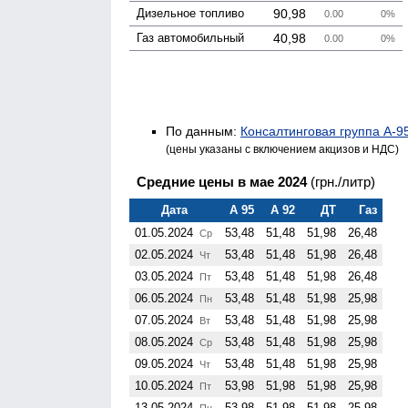
Дизельное топливо
90,98
0.00
0%
Газ авто­мобильный
40,98
0.00
0%
По данным:
Консалтинговая группа А-9
(цены указаны с включением акцизов и НДС)
Средние цены в мае 2024
(грн./литр)
Дата
А 95
А 92
ДТ
Газ
01.05.2024
53,48
51,48
51,98
26,48
Ср
02.05.2024
53,48
51,48
51,98
26,48
Чт
03.05.2024
53,48
51,48
51,98
26,48
Пт
06.05.2024
53,48
51,48
51,98
25,98
Пн
07.05.2024
53,48
51,48
51,98
25,98
Вт
08.05.2024
53,48
51,48
51,98
25,98
Ср
09.05.2024
53,48
51,48
51,98
25,98
Чт
10.05.2024
53,98
51,98
51,98
25,98
Пт
13.05.2024
53,98
51,98
51,98
25,98
Пн