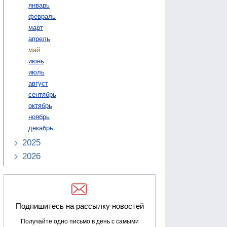
январь
февраль
март
апрель
май
июнь
июль
август
сентябрь
октябрь
ноябрь
декабрь
2025
2026
Подпишитесь на рассылку новостей
Получайте одно письмо в день с самыми