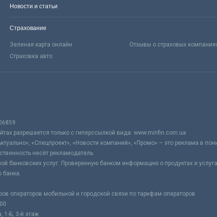
Новости и статьи
Страхование
Зеленая карта онлайн
Отзывы о страховых компания
Страховка авто
06859
тах разрешается только с гиперссылкой вида: www.minfin.com.ua
Актуально», «Спецпроект», «Новости компаний», «Промо» – это реклама в по
ственность несёт рекламодатель.
ой банковских услуг. Проверенную банком информацию о продуктах и услуг
 банка.
ров операторов мобильной и городской связи по тарифам операторов
:00
 1-Б, 3-й этаж