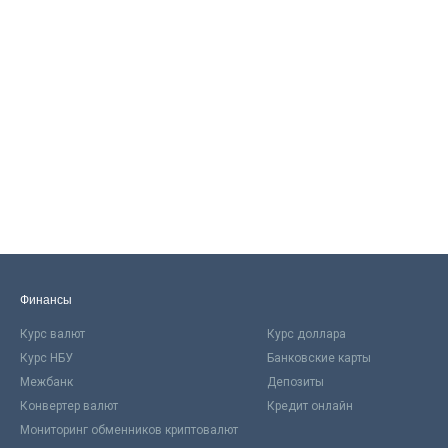
Финансы
Курс валют
Курс доллара
Курс НБУ
Банковские карты
Межбанк
Депозиты
Конвертер валют
Кредит онлайн
Мониторинг обменников криптовалют