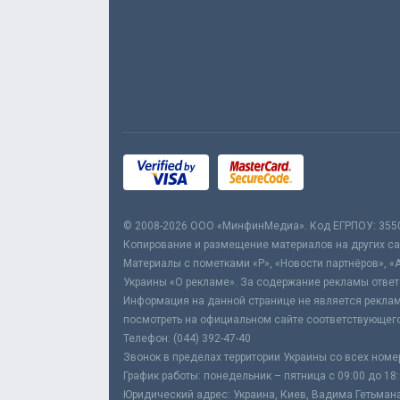
© 2008-2026 ООО «МинфинМедиа». Код ЕГРПОУ: 355
Копирование и размещение материалов на других сай
Материалы с пометками «Р», «Новости партнёров», «
Украины «О рекламе». За содержание рекламы ответ
Информация на данной странице не является реклам
посмотреть на официальном сайте соответствующего
Телефон: (044) 392-47-40
Звонок в пределах территории Украины со всех номе
График работы: понедельник – пятница с 09:00 до 18
Юридический адрес: Украина, Киев, Вадима Гетьмана,