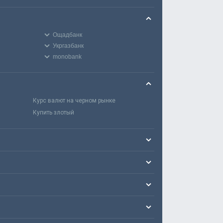
Ощадбанк
Укргазбанк
monobank
Курс валют на черном рынке
Купить злотый