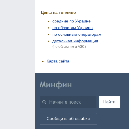
Цены на топливо
средние по Украине
по областям Украины
по основным операторам
детальная информация
(по областям и АЗС)
Карта сайта
Найти
Сообщить об ошибке