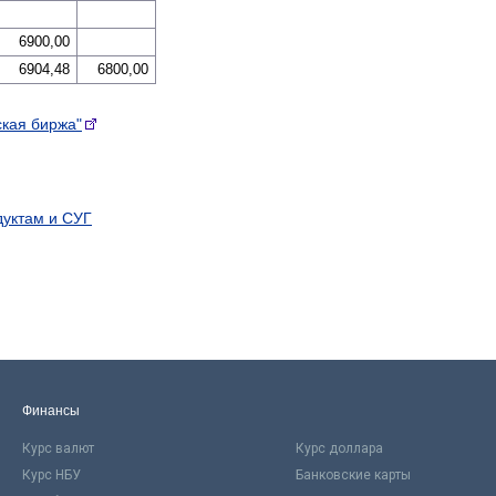
6900,00
6904,48
6800,00
ская биржа"
дуктам и СУГ
Финансы
Курс валют
Курс доллара
Курс НБУ
Банковские карты