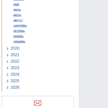
май
июнь
июль
август
сентябрь
октябрь
ноябрь
декабрь
2020
2021
2022
2023
2024
2025
2026