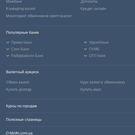
Межбанк
Депозиты
Конвертер валют
Кредит онлайн
Мониторинг обменников криптовалют
Популярные банки
Приватбанк
Укрсиббанк
Сенс Банк
ПУМБ
Райффайзен Банк
ОТП банк
Валютный аукцион
Обмен валют
Курс валют в обменниках
Купить доллар
Купить евро
Курсы по городам
Полезные страницы
О Minfin.com.ua