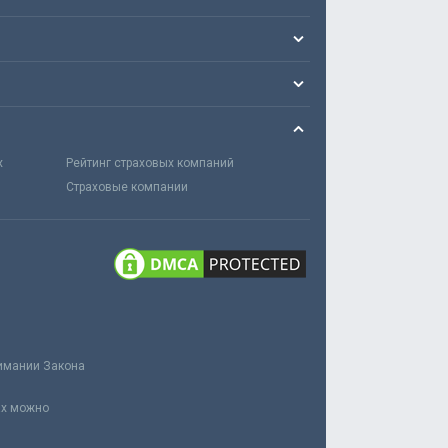
х
Рейтинг страховых компаний
Страховые компании
нимании Закона
ах можно