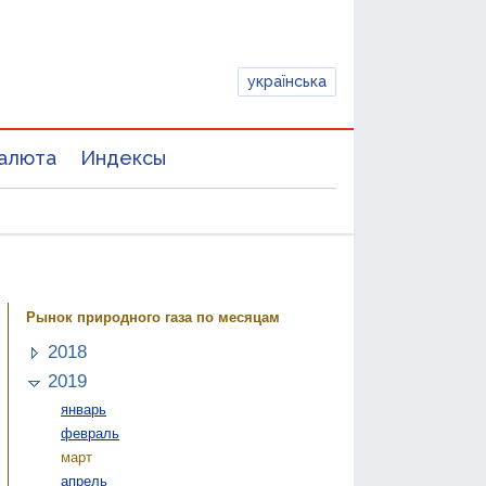
українська
алюта
Индексы
Рынок природного газа по месяцам
2018
2019
январь
февраль
март
апрель