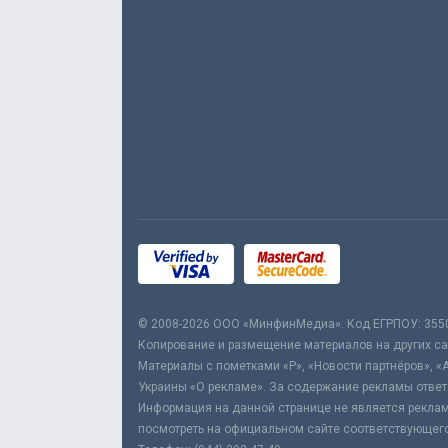
© 2008-2026 ООО «МинфинМедиа». Код ЕГРПОУ: 355
Копирование и размещение материалов на других сай
Материалы с пометками «Р», «Новости партнёров», «
Украины «О рекламе». За содержание рекламы ответ
Информация на данной странице не является реклам
посмотреть на официальном сайте соответствующего