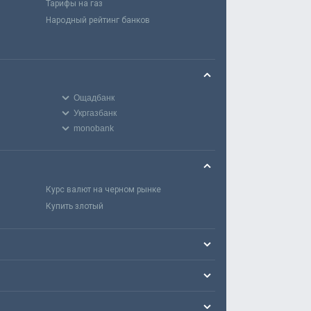
Тарифы на газ
Народный рейтинг банков
Ощадбанк
Укргазбанк
monobank
Курс валют на черном рынке
Купить злотый