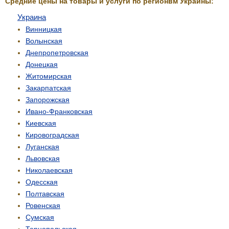
Средние цены на товары и услуги по регионвм Украины:
Украина
Винницкая
Волынская
Днепропетровская
Донецкая
Житомирская
Закарпатская
Запорожская
Ивано-Франковская
Киевская
Кировоградская
Луганская
Львовская
Николаевская
Одесская
Полтавская
Ровенская
Сумская
Тернопольская