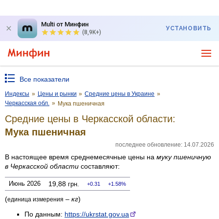
Multi от Минфин
УСТАНОВИТЬ
(8,9K+)
Все показатели
Индексы
»
Цены и рынки
»
Средние цены в Украине
»
Черкасская обл.
»
Мука пшеничная
Средние цены в Черкасской области:
Мука пшеничная
последнее обновление: 14.07.2026
В настоящее время среднемесячные цены на
муку пшеничную
в Черкасской области
составляют:
Июнь 2026
19,88
грн.
0.31
1.58%
(
–
кг
)
единица измерения
По данным:
https://ukrstat.gov.ua