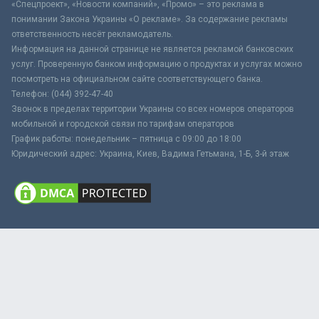
«Спецпроект», «Новости компаний», «Промо» – это реклама в
понимании Закона Украины «О рекламе». За содержание рекламы
ответственность несёт рекламодатель.
Информация на данной странице не является рекламой банковских
услуг. Проверенную банком информацию о продуктах и услугах можно
посмотреть на официальном сайте соответствующего банка.
Телефон: (044) 392-47-40
Звонок в пределах территории Украины со всех номеров операторов
мобильной и городской связи по тарифам операторов
График работы: понедельник – пятница с 09:00 до 18:00
Юридический адрес: Украина, Киев, Вадима Гетьмана, 1-Б, 3-й этаж