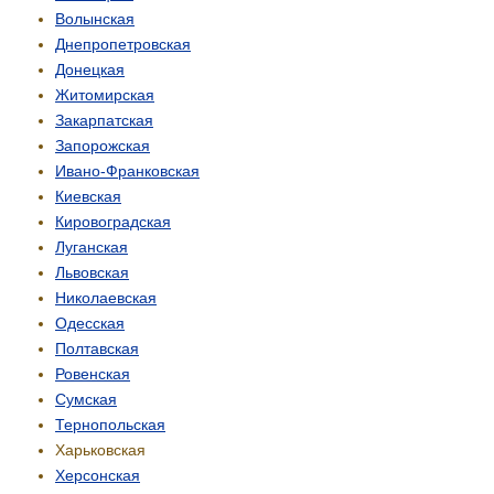
Волынская
Днепропетровская
Донецкая
Житомирская
Закарпатская
Запорожская
Ивано-Франковская
Киевская
Кировоградская
Луганская
Львовская
Николаевская
Одесская
Полтавская
Ровенская
Сумская
Тернопольская
Харьковская
Херсонская