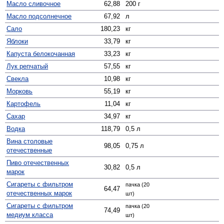
Масло сливочное
62,88
200 г
Масло подсолнечное
67,92
л
Сало
180,23
кг
Яблоки
33,79
кг
Капуста белокочанная
33,23
кг
Лук репчатый
57,55
кг
Свекла
10,98
кг
Морковь
55,19
кг
Картофель
11,04
кг
Сахар
34,97
кг
Водка
118,79
0,5 л
Вина столовые
98,05
0,75 л
отечественные
Пиво отечественных
30,82
0,5 л
марок
Сигареты с фильтром
пачка (20
64,47
отечественных марок
шт)
Сигареты с фильтром
пачка (20
74,49
медиум класса
шт)