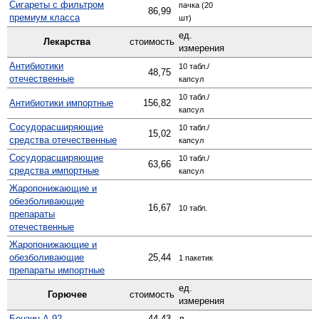
Сигареты с фильтром
пачка (20
86,99
премиум класса
шт)
ед.
Лекарства
стоимость
измерения
Антибиотики
10 табл./
48,75
отечественные
капсул
10 табл./
Антибиотики импортные
156,82
капсул
Сосудо­расширяющие
10 табл./
15,02
средства отечественные
капсул
Сосуд­орасширяющие
10 табл./
63,66
средства импортные
капсул
Жаро­понижающие и
обезболивающие
16,67
10 табл.
препараты
отечественные
Жаро­понижающие и
обезболивающие
25,44
1 пакетик
препараты импортные
ед.
Горючее
стоимость
измерения
Бензин А-92
44,43
л