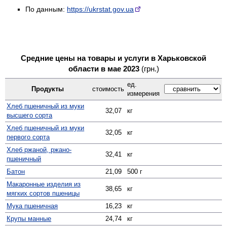
По данным:
https://ukrstat.gov.ua
Средние цены на товары и услуги в Харьковской
области в мае 2023
(грн.)
ед.
Продукты
стоимость
измерения
Хлеб пшеничный из муки
32,07
кг
высшего сорта
Хлеб пшеничный из муки
32,05
кг
первого сорта
Хлеб ржаной, ржано-
32,41
кг
пшеничный
Батон
21,09
500 г
Макаронные изделия из
38,65
кг
мягких сортов пшеницы
Мука пшеничная
16,23
кг
Крупы манные
24,74
кг