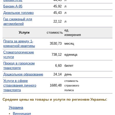
Бензин А-95
45,92
л
Дизельное топливо
45,43
л
Газ сжиженый для
22,12
л
автомобилей
ед.
Услуги
стоимость
измерения
Плата за аренду 1-
3530,73
месяц
комнатной квартиры
Стомато­логические
738,12
единица
услуги
Проезд в городском
6,60
билет
транспорте
Дошкольное образование
24,14
день
Услуги в сфере
стоимость
страхования личного
1680,48
страхового
транспорта
полиса
Средние цены на товары и услуги по регионвм Украины:
Украина
Винницкая