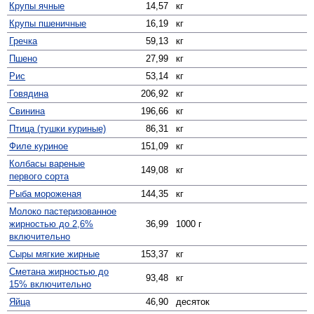
Крупы ячные
14,57
кг
Крупы пшеничные
16,19
кг
Гречка
59,13
кг
Пшено
27,99
кг
Рис
53,14
кг
Говядина
206,92
кг
Свинина
196,66
кг
Птица (тушки куриные)
86,31
кг
Филе куриное
151,09
кг
Колбасы вареные
149,08
кг
первого сорта
Рыба мороженая
144,35
кг
Молоко пастеризованное
жирностью до 2,6%
36,99
1000 г
включительно
Сыры мягкие жирные
153,37
кг
Сметана жирностью до
93,48
кг
15% включительно
Яйца
46,90
десяток