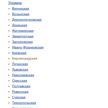
Украина
Винницкая
Волынская
Днепропетровская
Донецкая
Житомирская
Закарпатская
Запорожская
Ивано-Франковская
Киевская
Кировоградская
Луганская
Львовская
Николаевская
Одесская
Полтавская
Ровенская
Сумская
Тернопольская