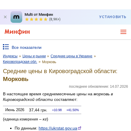
Multi от Минфин
УСТАНОВИТЬ
(8,9K+)
Все показатели
Индексы
»
Цены и рынки
»
Средние цены в Украине
»
Кировоградская обл.
»
Морковь
Средние цены в Кировоградской области:
Морковь
последнее обновление: 14.07.2026
В настоящее время среднемесячные цены на
морковь
в
Кировоградской области
составляют:
Июнь 2026
37,44
грн.
10.98
41.50%
(
–
кг
)
единица измерения
По данным:
https://ukrstat.gov.ua