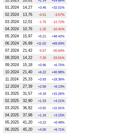
12.2023
10,81
2.14
24.68%
01.2024
14,27
3.46
32.01%
02.2024
13,76
-0.51
-3.57%
03.2024
12,01
-1.75
-12.72%
04.2024
10,76
-1.25
-10.41%
05.2024
15,97
5.21
48.42%
06.2024
26,99
11.02
69.00%
07.2024
21,42
-5.57
-20.64%
08.2024
14,22
-7.20
-33.61%
09.2024
15,18
0.96
6.75%
10.2024
21,40
6.22
40.98%
11.2024
25,33
3.93
18.36%
12.2024
27,39
2.06
8.13%
01.2025
31,57
4.18
15.26%
02.2025
32,90
1.33
4.21%
03.2025
36,82
3.92
11.91%
04.2025
37,98
1.16
3.15%
05.2025
41,20
3.22
8.48%
06.2025
45,20
4.00
9.71%